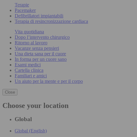
Terapie
Pacemaker
Defibrillatori impiantabili
Terapia di resincronizzazione cardiaca
Vita quotidiana
Dopo l’intervento chirurgico
Ritorno al lavoro
Vacanze senza pensieri
Una dieta sana per il cuore
In forma per un cuore sano
Esami medici
Cartella clinica
Familiari e amici
Un aiuto per la mente e per il corpo
Close
Choose your location
Global
Global (English)