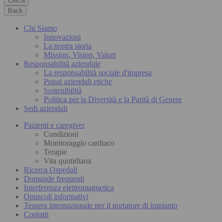
Cerca
Back
Chi Siamo
Innovazioni
La nostra storia
Mission, Vision, Valori
Responsabilità aziendale
La responsabilità sociale d'impresa
Prassi aziendali etiche
Sostenibilità
Politica per la Diversità e la Parità di Genere
Sedi aziendali
Pazienti e caregiver
Condizioni
Monitoraggio cardiaco
Terapie
Vita quotidiana
Ricerca Ospedali
Domande frequenti
Interferenza elettromagnetica
Opuscoli informativi
Tessera internazionale per il portatore di impianto
Contatti