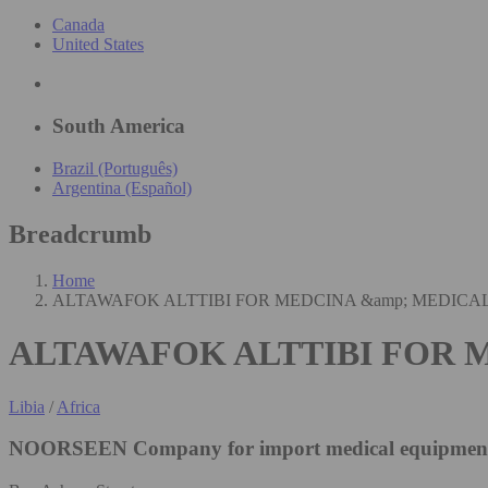
Canada
United States
South America
Brazil (Português)
Argentina (Español)
Breadcrumb
Home
ALTAWAFOK ALTTIBI FOR MEDCINA &amp; MEDICAL 
ALTAWAFOK ALTTIBI FOR 
Libia
/
Africa
NOORSEEN Company for import medical equipment 