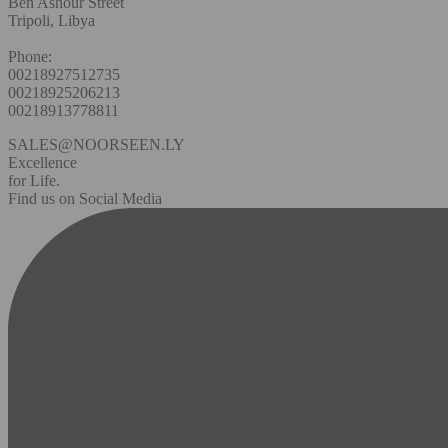
Ben Ashour Street
Tripoli, Libya
Phone:
00218927512735
00218925206213
00218913778811
SALES@NOORSEEN.LY
Excellence
for Life.
Find us on Social Media