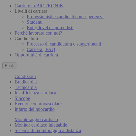
Carriere in BIOTRONIK
Livelli di carriera
Professionisti e candidati con esperienza
Studenti
Entry-level e apprendisti
Perché lavorare con noi?
Candidatura
Processo di candidatura e suggerimenti
Carriera | FAQ
Opportunità di carriera
Back
Condizioni
Bradicardia
Tachicardia
Insufficienza cardiaca
Sincope
Evento cerebrovascolare
Infarto del miocardio
Monitoraggio cardiaco
Monitor cardiaco iniettabile
Sistema di monitoraggio a distanza