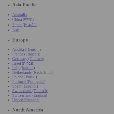
Asia Pacific
Australia
China (中文)
Japan (日本語)
Asia
Europe
Austria (Deutsch)
France (Français)
Germany (Deutsch)
Israel (עִברִית)
Italy (Italiano)
Netherlands (Nederlands)
Poland (Polski)
Portugal (Português)
Spain (Español)
Switzerland (Deutsch)
Switzerland (English)
United Kingdom
North America