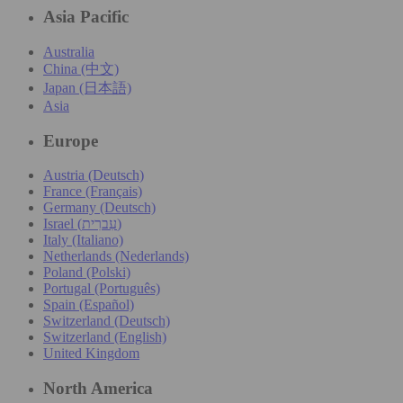
Asia Pacific
Australia
China (中文)
Japan (日本語)
Asia
Europe
Austria (Deutsch)
France (Français)
Germany (Deutsch)
Israel (עִברִית)
Italy (Italiano)
Netherlands (Nederlands)
Poland (Polski)
Portugal (Português)
Spain (Español)
Switzerland (Deutsch)
Switzerland (English)
United Kingdom
North America