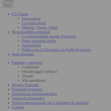
Cerca
Back
Chi Siamo
Innovazioni
La nostra storia
Mission, Vision, Valori
Responsabilità aziendale
La responsabilità sociale d'impresa
Prassi aziendali etiche
Sostenibilità
Politica per la Diversità e la Parità di Genere
Sedi aziendali
Pazienti e caregiver
Condizioni
Monitoraggio cardiaco
Terapie
Vita quotidiana
Ricerca Ospedali
Domande frequenti
Interferenza elettromagnetica
Opuscoli informativi
Tessera internazionale per il portatore di impianto
Contatti