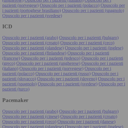
(ungherese)
Opuscolo per i pazienti (italiano)
Opuscolo per i
pazienti (norvegese)
Opuscolo per i pazienti (polacco)
Opuscolo per
i pazienti (portoghese brasiliano)
Opuscolo per i pazienti (spagnolo)
Opuscolo per i pazienti (svedese)
ICD
Opuscolo per i pazienti (arabo)
Opuscolo per i pazienti (bulgaro)
Opuscolo per i pazienti (croato)
Opuscolo per i pazienti (ceco)
Opuscolo per i pazienti (olandese)
Opuscolo per i pazienti (inglese)
Opuscolo per i pazienti (finlandese)
Opuscolo per i pazienti
(francese)
Opuscolo per i pazienti (tedesco)
Opuscolo per i pazienti
(greco)
Opuscolo per i pazienti (ungherese)
Opuscolo per i pazienti
(italiano)
Opuscolo per i pazienti (norvegese)
Opuscolo per i
pazienti (polacco)
Opuscolo per i pazienti (russo)
Opuscolo per i
pazienti (slovacco)
Opuscolo per i pazienti (sloveno)
Opuscolo per i
pazienti (spagnolo)
Opuscolo per i pazienti (svedese)
Opuscolo per i
pazienti (turco)
Pacemaker
Opuscolo per i pazienti (arabo)
Opuscolo per i pazienti (bulgaro)
Opuscolo per i pazienti (cinese)
Opuscolo per i pazienti (croato)
Opuscolo per i pazienti (ceco)
Opuscolo per i pazienti (danese)
Opuscolo per i pazienti (olandese)
Opuscolo per i pazienti (inglese)