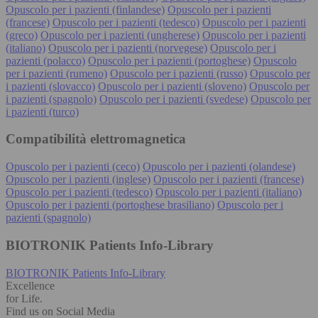
Opuscolo per i pazienti (finlandese)
Opuscolo per i pazienti
(francese)
Opuscolo per i pazienti (tedesco)
Opuscolo per i pazienti
(greco)
Opuscolo per i pazienti (ungherese)
Opuscolo per i pazienti
(italiano)
Opuscolo per i pazienti (norvegese)
Opuscolo per i
pazienti (polacco)
Opuscolo per i pazienti (portoghese)
Opuscolo
per i pazienti (rumeno)
Opuscolo per i pazienti (russo)
Opuscolo per
i pazienti (slovacco)
Opuscolo per i pazienti (sloveno)
Opuscolo per
i pazienti (spagnolo)
Opuscolo per i pazienti (svedese)
Opuscolo per
i pazienti (turco)
Compatibilità elettromagnetica
Opuscolo per i pazienti (ceco)
Opuscolo per i pazienti (olandese)
Opuscolo per i pazienti (inglese)
Opuscolo per i pazienti (francese)
Opuscolo per i pazienti (tedesco)
Opuscolo per i pazienti (italiano)
Opuscolo per i pazienti (portoghese brasiliano)
Opuscolo per i
pazienti (spagnolo)
BIOTRONIK Patients Info-Library
BIOTRONIK Patients Info-Library
Excellence
for Life.
Find us on Social Media