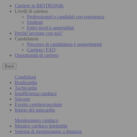
Carriere in BIOTRONIK
Livelli di carriera
Professionisti e candidati con esperienza
Studenti
Entry-level e apprendisti
Perché lavorare con noi?
Candidatura
Processo di candidatura e suggerimenti
Carriera | FAQ
Opportunità di carriera
Back
Condizioni
Bradicardia
Tachicardia
Insufficienza cardiaca
Sincope
Evento cerebrovascolare
Infarto del miocardio
Monitoraggio cardiaco
Monitor cardiaco iniettabile
Sistema di monitoraggio a distanza