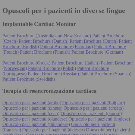
Opuscoli per i pazienti in diverse lingue
Implantable Cardiac Monitor
Patient Brochure (Australia and New Zealand)
Patient Brochure
(Czech)
Patient Brochure (Danish)
Patient Brochure (Dutch)
Patient
Brochure (English)
Patient Brochure (Estonian)
Patient Brochure
(French)
Patient Brochure (Finnish)
Patient Brochure (German)
Patient Brochure (Greek)
Patient Brochure (Italian)
Patient Brochure
(Norwegian)
Patient Brochure (Polish)
Patient Brochure
(Portuguese)
Patient Brochure (Russian)
Patient Brochure (Spanish)
Patient Brochure (Swedish)
Terapia di resincronizzazione cardiaca
Opuscolo per i pazienti (arabo)
Opuscolo per i pazienti (bulgaro)
Opuscolo per i pazienti (cinese)
Opuscolo per i pazienti (croato)
Opuscolo per i pazienti (ceco)
Opuscolo per i pazienti (danese)
Opuscolo per i pazienti (olandese)
Opuscolo per i pazienti (inglese)
Opuscolo per i pazienti (finlandese)
Opuscolo per i pazienti
(francese)
Opuscolo per i pazienti (tedesco)
Opuscolo per i pazienti