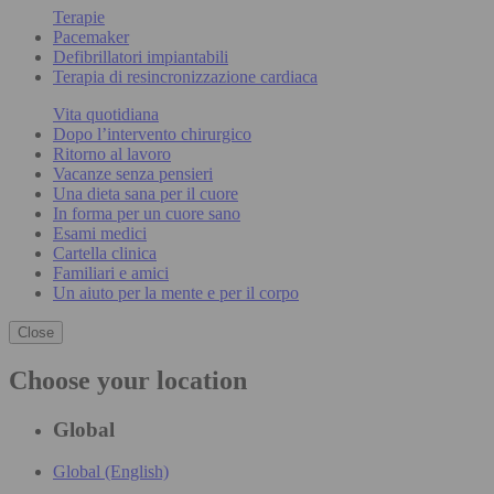
Terapie
Pacemaker
Defibrillatori impiantabili
Terapia di resincronizzazione cardiaca
Vita quotidiana
Dopo l’intervento chirurgico
Ritorno al lavoro
Vacanze senza pensieri
Una dieta sana per il cuore
In forma per un cuore sano
Esami medici
Cartella clinica
Familiari e amici
Un aiuto per la mente e per il corpo
Close
Choose your location
Global
Global (English)