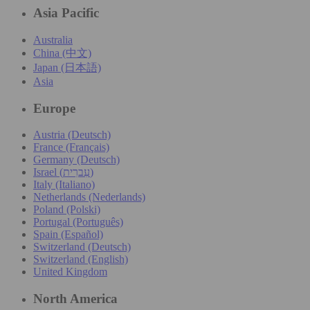
Asia Pacific
Australia
China (中文)
Japan (日本語)
Asia
Europe
Austria (Deutsch)
France (Français)
Germany (Deutsch)
Israel (עִברִית)
Italy (Italiano)
Netherlands (Nederlands)
Poland (Polski)
Portugal (Português)
Spain (Español)
Switzerland (Deutsch)
Switzerland (English)
United Kingdom
North America