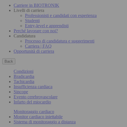
Carriere in BIOTRONIK
Livelli di carriera
Professionisti e candidati con esperienza
Studenti
Entry-level e apprendisti
Perché lavorare con noi?
Candidatura
Processo di candidatura e suggerimenti
Carriera | FAQ
Opportunità di carriera
Back
Condizioni
Bradicardia
Tachicardia
Insufficienza cardiaca
Sincope
Evento cerebrovascolare
Infarto del miocardio
Monitoraggio cardiaco
Monitor cardiaco iniettabile
Sistema di monitoraggio a distanza