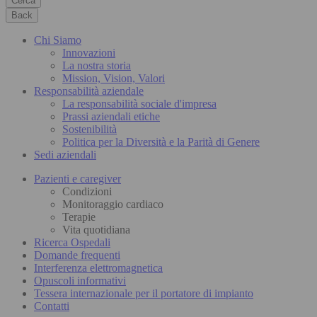
Cerca
Back
Chi Siamo
Innovazioni
La nostra storia
Mission, Vision, Valori
Responsabilità aziendale
La responsabilità sociale d'impresa
Prassi aziendali etiche
Sostenibilità
Politica per la Diversità e la Parità di Genere
Sedi aziendali
Pazienti e caregiver
Condizioni
Monitoraggio cardiaco
Terapie
Vita quotidiana
Ricerca Ospedali
Domande frequenti
Interferenza elettromagnetica
Opuscoli informativi
Tessera internazionale per il portatore di impianto
Contatti