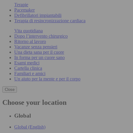
Terapie
Pacemaker
Defibrillatori impiantabili
Terapia di resincronizzazione cardiaca
Vita quotidiana
Dopo l’intervento chirurgico
Ritorno al lavoro
Vacanze senza pensieri
Una dieta sana per il cuore
In forma per un cuore sano
Esami medici
Cartella clinica
Familiari e amici
Un aiuto per la mente e per il corpo
Close
Choose your location
Global
Global (English)