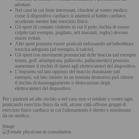
adottare.
Nel caso in cui foste interessati, chiedete al vostro medico
come il dispositivo cardiaco si adatterà al battito cardiaco
accelerato mentre fate esercizio fisico.
Gli sport di contatto violento in cui il petto rischia di essere
colpito (ad esempio, pugilato, arti marziali, rugby) devono
essere evitati.
Altri sport possono essere praticati indossando un'imbottitura
toracica adeguata (ad esempio, il calcio).
Gli sport con movimenti pronunciati delle braccia (ad esempio
tennis, golf, arrampicata, pallavolo, pallacanestro) possono
aumentare il rischio di danni agli elettrocateteri del dispositivo.
L'impianto sul lato opposto del braccio dominante (ad
esempio, sul lato sinistro in un tennista destrorso) può ridurre
il rischio di danneggiamento o dislocazione degli
elettrocateteri del dispositivo.
Per i pazienti ad alto rischio o nel caso non vi sentiste a vostro agio
praticando esercizio fisico da soli, alcune città offrono gruppi di
esercizio fisico cardiaco in cui l'allenamento è diretto e monitorato
da un medico.
Image