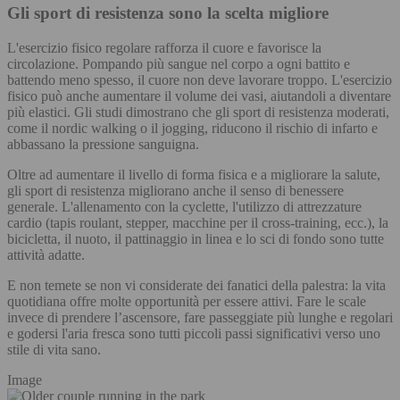
Gli sport di resistenza sono la scelta migliore
L'esercizio fisico regolare rafforza il cuore e favorisce la
circolazione. Pompando più sangue nel corpo a ogni battito e
battendo meno spesso, il cuore non deve lavorare troppo. L'esercizio
fisico può anche aumentare il volume dei vasi, aiutandoli a diventare
più elastici. Gli studi dimostrano che gli sport di resistenza moderati,
come il nordic walking o il jogging, riducono il rischio di infarto e
abbassano la pressione sanguigna.
Oltre ad aumentare il livello di forma fisica e a migliorare la salute,
gli sport di resistenza migliorano anche il senso di benessere
generale. L'allenamento con la cyclette, l'utilizzo di attrezzature
cardio (tapis roulant, stepper, macchine per il cross-training, ecc.), la
bicicletta, il nuoto, il pattinaggio in linea e lo sci di fondo sono tutte
attività adatte.
E non temete se non vi considerate dei fanatici della palestra: la vita
quotidiana offre molte opportunità per essere attivi. Fare le scale
invece di prendere l’ascensore, fare passeggiate più lunghe e regolari
e godersi l'aria fresca sono tutti piccoli passi significativi verso uno
stile di vita sano.
Image