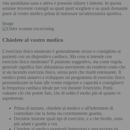
vita quotidiana sana e attiva e possono ridurre i sintomi. In questa
sezione troverete consigli su quali sport scegliere e su quali domande
porre al vostro medico prima di indossare un'attrezzatura sportiva.
Image
Chiedete al vostro medico
L'esercizio fisico moderato è generalmente sicuro e consigliato ai
pazienti con un dispositivo cardiaco. Ma cosa si intende con
esercizio fisico moderato? È piuttosto soggettivo, ma come regola
generale significa fare abbastanza movimento da rendersi conto che
si sta facendo esercizio fisico, senza però che risulti estenuante. Il
medico potrà aiutarvi a sviluppare un programma di esercizio fisico
personalizzato in base alle vostre esigenze e capacità e consigliarvi
la frequenza cardiaca ideale per voi durante l'esercizio. Potrà
valutare ciò che potete fare, che di solito è molto più di quanto vi
aspettereste.
Prima di iniziare, chiedete al medico o all'infermiere di
controllare che la ferita sia correttamente guarita.
Decidete insieme quali tipi di esercizio, e a che livello, sono
più adatti e graditi a voi.
Chiedete al medico eventuali limitazioni e precauzioni da