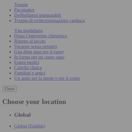
Terapie
Pacemaker
Defibrillatori impiantabili
Terapia di resincronizzazione cardiaca
Vita quotidiana
Dopo l’intervento chirurgico
Ritorno al lavoro
Vacanze senza pensieri
Una dieta sana per il cuore
In forma per un cuore sano
Esami medici
Cartella clinica
Familiari e amici
Un aiuto per la mente e per il corpo
Close
Choose your location
Global
Global (English)