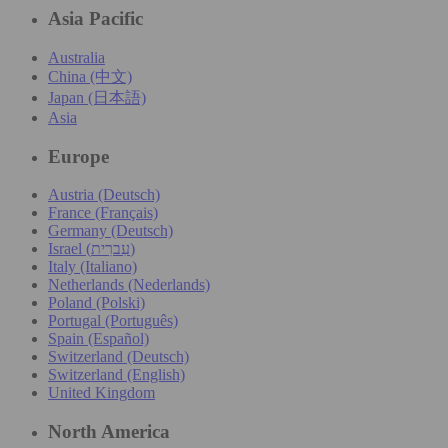
Asia Pacific
Australia
China (中文)
Japan (日本語)
Asia
Europe
Austria (Deutsch)
France (Français)
Germany (Deutsch)
Israel (עִברִית)
Italy (Italiano)
Netherlands (Nederlands)
Poland (Polski)
Portugal (Português)
Spain (Español)
Switzerland (Deutsch)
Switzerland (English)
United Kingdom
North America