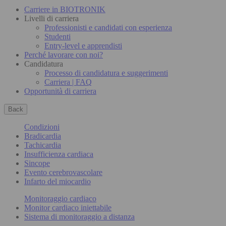
Carriere in BIOTRONIK
Livelli di carriera
Professionisti e candidati con esperienza
Studenti
Entry-level e apprendisti
Perché lavorare con noi?
Candidatura
Processo di candidatura e suggerimenti
Carriera | FAQ
Opportunità di carriera
Back
Condizioni
Bradicardia
Tachicardia
Insufficienza cardiaca
Sincope
Evento cerebrovascolare
Infarto del miocardio
Monitoraggio cardiaco
Monitor cardiaco iniettabile
Sistema di monitoraggio a distanza