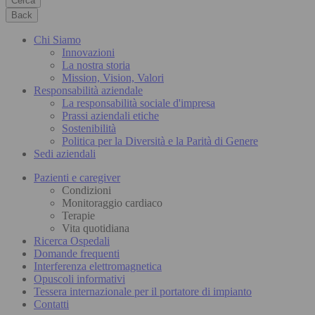
Cerca
Back
Chi Siamo
Innovazioni
La nostra storia
Mission, Vision, Valori
Responsabilità aziendale
La responsabilità sociale d'impresa
Prassi aziendali etiche
Sostenibilità
Politica per la Diversità e la Parità di Genere
Sedi aziendali
Pazienti e caregiver
Condizioni
Monitoraggio cardiaco
Terapie
Vita quotidiana
Ricerca Ospedali
Domande frequenti
Interferenza elettromagnetica
Opuscoli informativi
Tessera internazionale per il portatore di impianto
Contatti