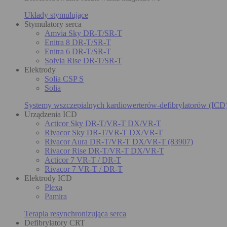
Układy stymulujące
Stymulatory serca
Amvia Sky DR-T/SR-T
Enitra 8 DR-T/SR-T
Enitra 6 DR-T/SR-T
Solvia Rise DR-T/SR-T
Elektrody
Solia CSP S
Solia
Systemy wszczepialnych kardiowerterów-defibrylatorów (ICD
Urządzenia ICD
Acticor Sky DR-T/VR-T DX/VR-T
Rivacor Sky DR-T/VR-T DX/VR-T
Rivacor Aura DR-T/VR-T DX/VR-T (83907)
Rivacor Rise DR-T/VR-T DX/VR-T
Acticor 7 VR-T / DR-T
Rivacor 7 VR-T / DR-T
Elektrody ICD
Plexa
Pamira
Terapia resynchronizująca serca
Defibrylatory CRT