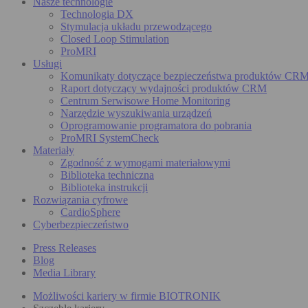
Nasze technologie
Technologia DX
Stymulacja układu przewodzącego
Closed Loop Stimulation
ProMRI
Usługi
Komunikaty dotyczące bezpieczeństwa produktów CR
Raport dotyczący wydajności produktów CRM
Centrum Serwisowe Home Monitoring
Narzędzie wyszukiwania urządzeń
Oprogramowanie programatora do pobrania
ProMRI SystemCheck
Materiały
Zgodność z wymogami materiałowymi
Biblioteka techniczna
Biblioteka instrukcji
Rozwiązania cyfrowe
CardioSphere
Cyberbezpieczeństwo
Press Releases
Blog
Media Library
Możliwości kariery w firmie BIOTRONIK