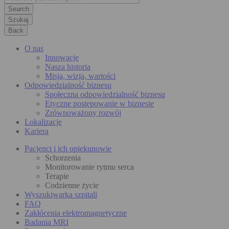
Szukaj
Back
O nas
Innowacje
Nasza historia
Misja, wizja, wartości
Odpowiedzialność biznesu
Społeczna odpowiedzialność biznesu
Etyczne postępowanie w biznesie
Zrównoważony rozwój
Lokalizacje
Kariera
Pacjenci i ich opiekunowie
Schorzenia
Monitorowanie rytmu serca
Terapie
Codzienne życie
Wyszukiwarka szpitali
FAQ
Zakłócenia elektromagnetyczne
Badania MRI