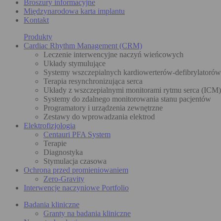
Broszury informacyjne
Międzynarodowa karta implantu
Kontakt
Produkty
Cardiac Rhythm Management (CRM)
Leczenie interwencyjne naczyń wieńcowych
Układy stymulujące
Systemy wszczepialnych kardiowerterów-defibrylatoró
Terapia resynchronizująca serca
Układy z wszczepialnymi monitorami rytmu serca (ICM)
Systemy do zdalnego monitorowania stanu pacjentów
Programatory i urządzenia zewnętrzne
Zestawy do wprowadzania elektrod
Elektrofizjologia
Centauri PFA System
Terapie
Diagnostyka
Stymulacja czasowa
Ochrona przed promieniowaniem
Zero-Gravity
Interwencje naczyniowe Portfolio
Badania kliniczne
Granty na badania kliniczne