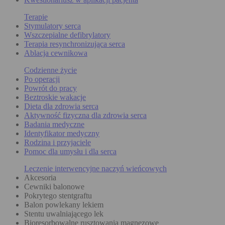
Terapie
Stymulatory serca
Wszczepialne defibrylatory
Terapia resynchronizująca serca
Ablacja cewnikowa
Codzienne życie
Po operacji
Powrót do pracy
Beztroskie wakacje
Dieta dla zdrowia serca
Aktywność fizyczna dla zdrowia serca
Badania medyczne
Identyfikator medyczny
Rodzina i przyjaciele
Pomoc dla umysłu i dla serca
Leczenie interwencyjne naczyń wieńcowych
Akcesoria
Cewniki balonowe
Pokrytego stentgraftu
Balon powlekany lekiem
Stentu uwalniającego lek
Bioresorbowalne rusztowania magnezowe