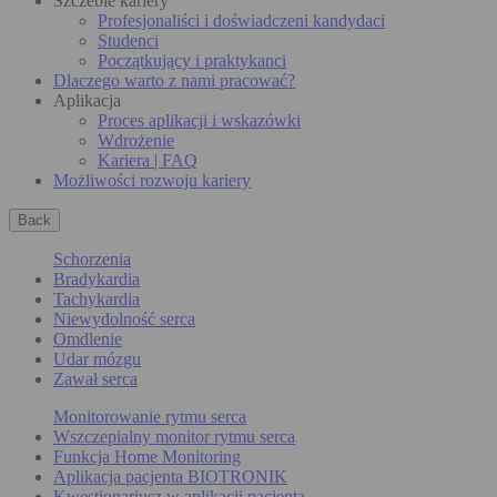
Szczeble kariery
Profesjonaliści i doświadczeni kandydaci
Studenci
Początkujący i praktykanci
Dlaczego warto z nami pracować?
Aplikacja
Proces aplikacji i wskazówki
Wdrożenie
Kariera | FAQ
Możliwości rozwoju kariery
Back
Schorzenia
Bradykardia
Tachykardia
Niewydolność serca
Omdlenie
Udar mózgu
Zawał serca
Monitorowanie rytmu serca
Wszczepialny monitor rytmu serca
Funkcja Home Monitoring
Aplikacja pacjenta BIOTRONIK
Kwestionariusz w aplikacji pacjenta