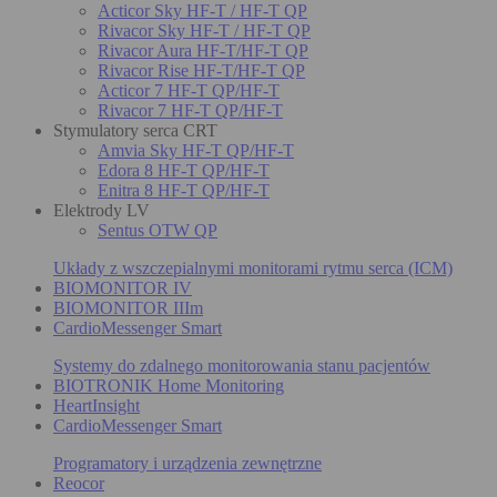
Acticor Sky HF-T / HF-T QP
Rivacor Sky HF-T / HF-T QP
Rivacor Aura HF-T/HF-T QP
Rivacor Rise HF-T/HF-T QP
Acticor 7 HF-T QP/HF-T
Rivacor 7 HF-T QP/HF-T
Stymulatory serca CRT
Amvia Sky HF-T QP/HF-T
Edora 8 HF-T QP/HF-T
Enitra 8 HF-T QP/HF-T
Elektrody LV
Sentus OTW QP
Układy z wszczepialnymi monitorami rytmu serca (ICM)
BIOMONITOR IV
BIOMONITOR IIIm
CardioMessenger Smart
Systemy do zdalnego monitorowania stanu pacjentów
BIOTRONIK Home Monitoring
HeartInsight
CardioMessenger Smart
Programatory i urządzenia zewnętrzne
Reocor