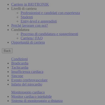
Carriere in BIOTRONIK
Livelli di carriera
Professionisti e candidati con esperienza
Studenti
Entry-level e apprendisti
Perché lavorare con noi?
Candidatura
Processo di candidatura e suggerimenti
Carriera | FAQ
Opportunità di carriera
Back
Condizioni
Bradicardia
Tachicardia
Insufficienza cardiaca
Sincope
Evento cerebrovascolare
Infarto del miocardio
Monitoraggio cardiaco
Monitor cardiaco iniettabile
Sistema di monitoraggio a distanza