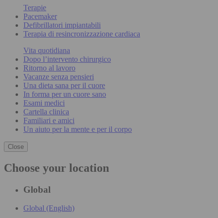
Terapie
Pacemaker
Defibrillatori impiantabili
Terapia di resincronizzazione cardiaca
Vita quotidiana
Dopo l’intervento chirurgico
Ritorno al lavoro
Vacanze senza pensieri
Una dieta sana per il cuore
In forma per un cuore sano
Esami medici
Cartella clinica
Familiari e amici
Un aiuto per la mente e per il corpo
Close
Choose your location
Global
Global (English)