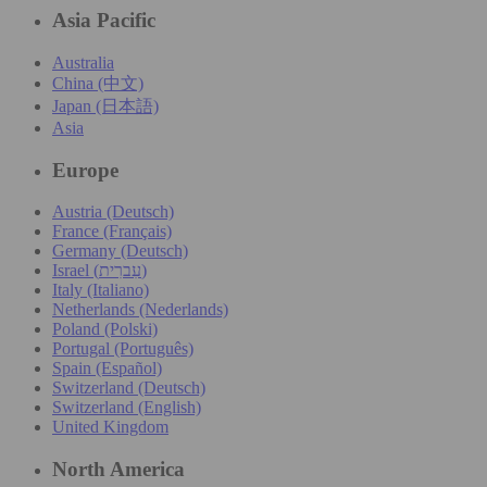
Asia Pacific
Australia
China (中文)
Japan (日本語)
Asia
Europe
Austria (Deutsch)
France (Français)
Germany (Deutsch)
Israel (עִברִית)
Italy (Italiano)
Netherlands (Nederlands)
Poland (Polski)
Portugal (Português)
Spain (Español)
Switzerland (Deutsch)
Switzerland (English)
United Kingdom
North America