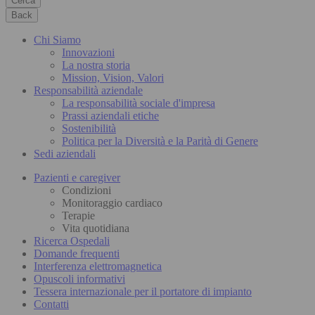
Cerca
Back
Chi Siamo
Innovazioni
La nostra storia
Mission, Vision, Valori
Responsabilità aziendale
La responsabilità sociale d'impresa
Prassi aziendali etiche
Sostenibilità
Politica per la Diversità e la Parità di Genere
Sedi aziendali
Pazienti e caregiver
Condizioni
Monitoraggio cardiaco
Terapie
Vita quotidiana
Ricerca Ospedali
Domande frequenti
Interferenza elettromagnetica
Opuscoli informativi
Tessera internazionale per il portatore di impianto
Contatti