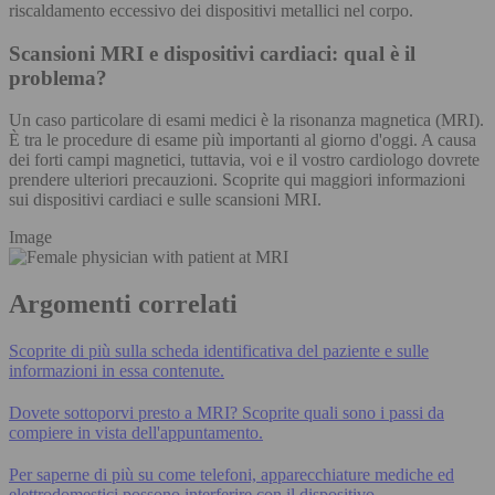
riscaldamento eccessivo dei dispositivi metallici nel corpo.
Scansioni MRI e dispositivi cardiaci: qual è il
problema?
Un caso particolare di esami medici è la risonanza magnetica (MRI).
È tra le procedure di esame più importanti al giorno d'oggi. A causa
dei forti campi magnetici, tuttavia, voi e il vostro cardiologo dovrete
prendere ulteriori precauzioni. Scoprite qui maggiori informazioni
sui dispositivi cardiaci e sulle scansioni MRI.
Image
Argomenti correlati
Scoprite di più sulla scheda identificativa del paziente e sulle
informazioni in essa contenute.
Dovete sottoporvi presto a MRI? Scoprite quali sono i passi da
compiere in vista dell'appuntamento.
Per saperne di più su come telefoni, apparecchiature mediche ed
elettrodomestici possono interferire con il dispositivo.