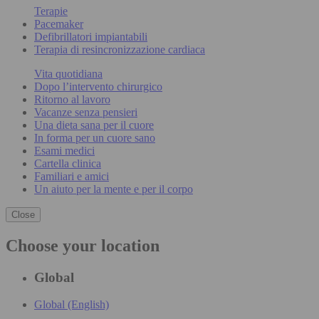
Terapie
Pacemaker
Defibrillatori impiantabili
Terapia di resincronizzazione cardiaca
Vita quotidiana
Dopo l’intervento chirurgico
Ritorno al lavoro
Vacanze senza pensieri
Una dieta sana per il cuore
In forma per un cuore sano
Esami medici
Cartella clinica
Familiari e amici
Un aiuto per la mente e per il corpo
Close
Choose your location
Global
Global (English)