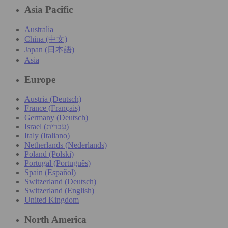
Asia Pacific
Australia
China (中文)
Japan (日本語)
Asia
Europe
Austria (Deutsch)
France (Français)
Germany (Deutsch)
Israel (עִברִית)
Italy (Italiano)
Netherlands (Nederlands)
Poland (Polski)
Portugal (Português)
Spain (Español)
Switzerland (Deutsch)
Switzerland (English)
United Kingdom
North America