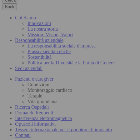
Cerca
Back
Chi Siamo
Innovazioni
La nostra storia
Mission, Vision, Valori
Responsabilità aziendale
La responsabilità sociale d'impresa
Prassi aziendali etiche
Sostenibilità
Politica per la Diversità e la Parità di Genere
Sedi aziendali
Pazienti e caregiver
Condizioni
Monitoraggio cardiaco
Terapie
Vita quotidiana
Ricerca Ospedali
Domande frequenti
Interferenza elettromagnetica
Opuscoli informativi
Tessera internazionale per il portatore di impianto
Contatti