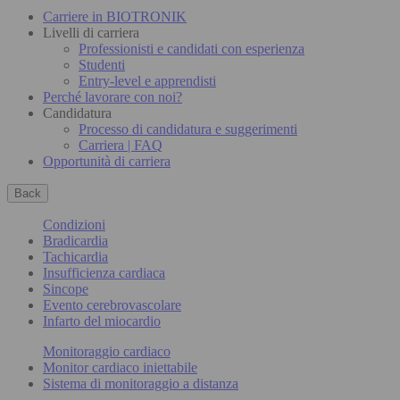
Carriere in BIOTRONIK
Livelli di carriera
Professionisti e candidati con esperienza
Studenti
Entry-level e apprendisti
Perché lavorare con noi?
Candidatura
Processo di candidatura e suggerimenti
Carriera | FAQ
Opportunità di carriera
Back
Condizioni
Bradicardia
Tachicardia
Insufficienza cardiaca
Sincope
Evento cerebrovascolare
Infarto del miocardio
Monitoraggio cardiaco
Monitor cardiaco iniettabile
Sistema di monitoraggio a distanza