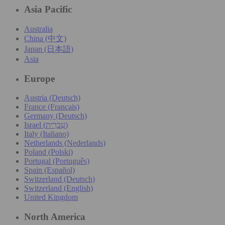
Asia Pacific
Australia
China (中文)
Japan (日本語)
Asia
Europe
Austria (Deutsch)
France (Français)
Germany (Deutsch)
Israel (עִברִית)
Italy (Italiano)
Netherlands (Nederlands)
Poland (Polski)
Portugal (Português)
Spain (Español)
Switzerland (Deutsch)
Switzerland (English)
United Kingdom
North America