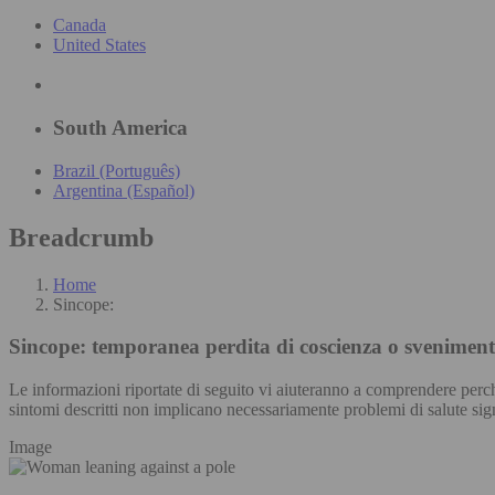
Canada
United States
South America
Brazil (Português)
Argentina (Español)
Breadcrumb
Home
Sincope:
Sincope:
temporanea perdita di coscienza o svenimen
Le informazioni riportate di seguito vi aiuteranno a comprendere perc
sintomi descritti non implicano necessariamente problemi di salute sign
Image