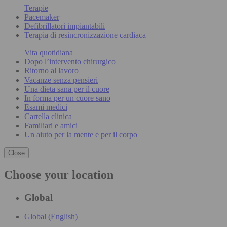
Terapie
Pacemaker
Defibrillatori impiantabili
Terapia di resincronizzazione cardiaca
Vita quotidiana
Dopo l’intervento chirurgico
Ritorno al lavoro
Vacanze senza pensieri
Una dieta sana per il cuore
In forma per un cuore sano
Esami medici
Cartella clinica
Familiari e amici
Un aiuto per la mente e per il corpo
Close
Choose your location
Global
Global (English)