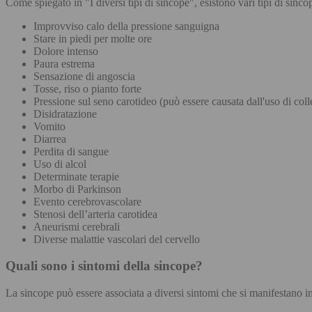
Come spiegato in "I diversi tipi di sincope", esistono vari tipi di sin
Improvviso calo della pressione sanguigna
Stare in piedi per molte ore
Dolore intenso
Paura estrema
Sensazione di angoscia
Tosse, riso o pianto forte
Pressione sul seno carotideo (può essere causata dall'uso di colle
Disidratazione
Vomito
Diarrea
Perdita di sangue
Uso di alcol
Determinate terapie
Morbo di Parkinson
Evento cerebrovascolare
Stenosi dell’arteria carotidea
Aneurismi cerebrali
Diverse malattie vascolari del cervello
Quali sono i sintomi della sincope?
La sincope può essere associata a diversi sintomi che si manifestano