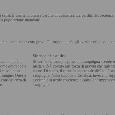
i sensi. È una temporanea perdita di coscienza. La perdita di coscienza
lla popolazione mondiale.
erato come un evento grave. Purtroppo, però, gli svenimenti possono ess
Sincope ortostatica
 cuore non è in
Si verifica quando la pressione sanguigna scende 
 come dovrebbe e
piedi. Ciò è dovuto alla forza di gravità che rallenta
l cervello una
cuore. Di solito, il cervello supera tale difficoltà s
di sangue. Questa
sanguigna. Nella sincope ortostatica, invece, il su
e conseguenza di
avviene e si perde coscienza a causa dell'improvvis
se.
sanguigna.