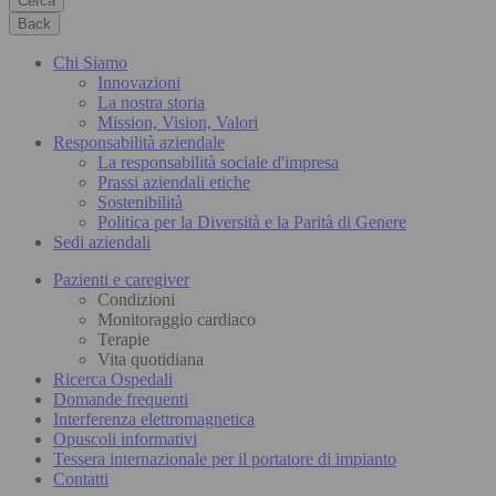
Cerca
Back
Chi Siamo
Innovazioni
La nostra storia
Mission, Vision, Valori
Responsabilità aziendale
La responsabilità sociale d'impresa
Prassi aziendali etiche
Sostenibilità
Politica per la Diversità e la Parità di Genere
Sedi aziendali
Pazienti e caregiver
Condizioni
Monitoraggio cardiaco
Terapie
Vita quotidiana
Ricerca Ospedali
Domande frequenti
Interferenza elettromagnetica
Opuscoli informativi
Tessera internazionale per il portatore di impianto
Contatti