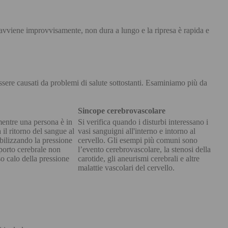
 avviene improvvisamente, non dura a lungo e la ripresa è rapida e
ere causati da problemi di salute sottostanti. Esaminiamo più da
Sincope cerebrovascolare
mentre una persona è in
Si verifica quando i disturbi interessano i
 il ritorno del sangue al
vasi sanguigni all'interno e intorno al
tabilizzando la pressione
cervello. Gli esempi più comuni sono
pporto cerebrale non
l’evento cerebrovascolare, la stenosi della
o calo della pressione
carotide, gli aneurismi cerebrali e altre
malattie vascolari del cervello.