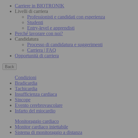
Carriere in BIOTRONIK
Livelli di carriera
Professionisti e candidati con esperienza
Studenti
Entry-level e apprendisti
Perché lavorare con noi?
Candidatura
Processo di candidatura e suggerimenti
Carriera | FAQ
Opportunità di carriera
Back
Condizioni
Bradicardia
Tachicardia
Insufficienza cardiaca
Sincope
Evento cerebrovascolare
Infarto del miocardio
Monitoraggio cardiaco
Monitor cardiaco iniettabile
Sistema di monitoraggio a distanza