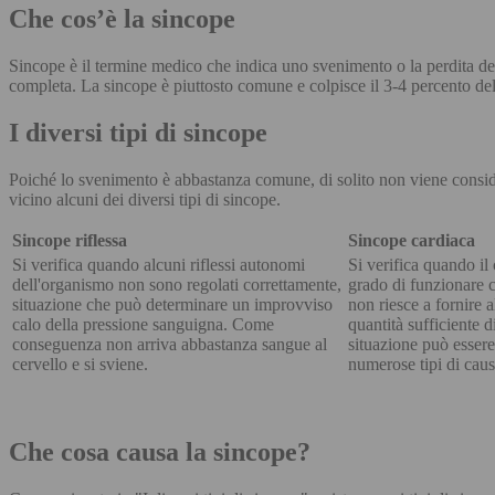
Che cos’è la sincope
Sincope è il termine medico che indica uno svenimento o la perdita de
completa. La sincope è piuttosto comune e colpisce il 3-4 percento de
I diversi tipi di sincope
Poiché lo svenimento è abbastanza comune, di solito non viene consid
vicino alcuni dei diversi tipi di sincope.
Sincope riflessa
Sincope cardiaca
Si verifica quando alcuni riflessi autonomi
Si verifica quando il
dell'organismo non sono regolati correttamente,
grado di funzionare
situazione che può determinare un improvviso
non riesce a fornire a
calo della pressione sanguigna. Come
quantità sufficiente 
conseguenza non arriva abbastanza sangue al
situazione può esser
cervello e si sviene.
numerose tipi di cau
Che cosa causa la sincope?