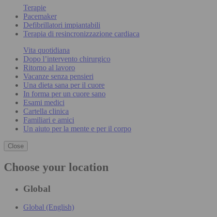
Terapie
Pacemaker
Defibrillatori impiantabili
Terapia di resincronizzazione cardiaca
Vita quotidiana
Dopo l’intervento chirurgico
Ritorno al lavoro
Vacanze senza pensieri
Una dieta sana per il cuore
In forma per un cuore sano
Esami medici
Cartella clinica
Familiari e amici
Un aiuto per la mente e per il corpo
Close
Choose your location
Global
Global (English)