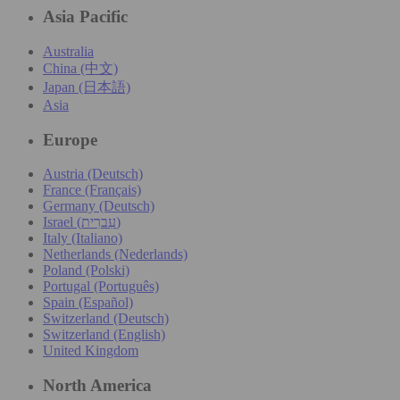
Asia Pacific
Australia
China (中文)
Japan (日本語)
Asia
Europe
Austria (Deutsch)
France (Français)
Germany (Deutsch)
Israel (עִברִית)
Italy (Italiano)
Netherlands (Nederlands)
Poland (Polski)
Portugal (Português)
Spain (Español)
Switzerland (Deutsch)
Switzerland (English)
United Kingdom
North America