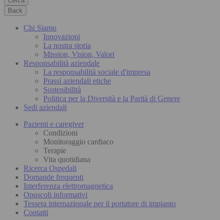
Cerca
Back
Chi Siamo
Innovazioni
La nostra storia
Mission, Vision, Valori
Responsabilità aziendale
La responsabilità sociale d'impresa
Prassi aziendali etiche
Sostenibilità
Politica per la Diversità e la Parità di Genere
Sedi aziendali
Pazienti e caregiver
Condizioni
Monitoraggio cardiaco
Terapie
Vita quotidiana
Ricerca Ospedali
Domande frequenti
Interferenza elettromagnetica
Opuscoli informativi
Tessera internazionale per il portatore di impianto
Contatti