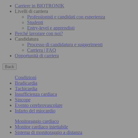
Carriere in BIOTRONIK
Livelli di carriera
Professionisti e candidati con esperienza
Studenti
Entry-level e apprendisti
Perché lavorare con noi?
Candidatura
Processo di candidatura e suggerimenti
Carriera | FAQ
Opportunità di carriera
Back
Condizioni
Bradicardia
Tachicardia
Insufficienza cardiaca
Sincope
Evento cerebrovascolare
Infarto del miocardio
Monitoraggio cardiaco
Monitor cardiaco iniettabile
Sistema di monitoraggio a distanza