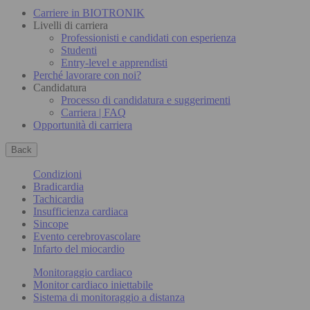
Carriere in BIOTRONIK
Livelli di carriera
Professionisti e candidati con esperienza
Studenti
Entry-level e apprendisti
Perché lavorare con noi?
Candidatura
Processo di candidatura e suggerimenti
Carriera | FAQ
Opportunità di carriera
Back
Condizioni
Bradicardia
Tachicardia
Insufficienza cardiaca
Sincope
Evento cerebrovascolare
Infarto del miocardio
Monitoraggio cardiaco
Monitor cardiaco iniettabile
Sistema di monitoraggio a distanza