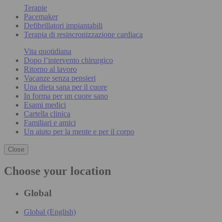
Terapie
Pacemaker
Defibrillatori impiantabili
Terapia di resincronizzazione cardiaca
Vita quotidiana
Dopo l’intervento chirurgico
Ritorno al lavoro
Vacanze senza pensieri
Una dieta sana per il cuore
In forma per un cuore sano
Esami medici
Cartella clinica
Familiari e amici
Un aiuto per la mente e per il corpo
Close
Choose your location
Global
Global (English)