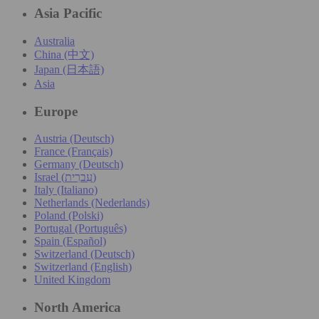
Asia Pacific
Australia
China (中文)
Japan (日本語)
Asia
Europe
Austria (Deutsch)
France (Français)
Germany (Deutsch)
Israel (עִברִית)
Italy (Italiano)
Netherlands (Nederlands)
Poland (Polski)
Portugal (Português)
Spain (Español)
Switzerland (Deutsch)
Switzerland (English)
United Kingdom
North America