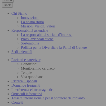
Cerca
Back
Chi Siamo
Innovazioni
La nostra storia
Mission, Vision, Valori
Responsabilità aziendale
La responsabilità sociale d'impresa
Prassi aziendali etiche
Sostenibilità
Politica per la Diversità e la Parità di Genere
Sedi aziendali
Pazienti e caregiver
Condizioni
Monitoraggio cardiaco
Terapie
Vita quotidiana
Ricerca Ospedali
Domande frequenti
Interferenza elettromagnetica
Opuscoli informativi
Tessera internazionale per il portatore di impianto
Contatti