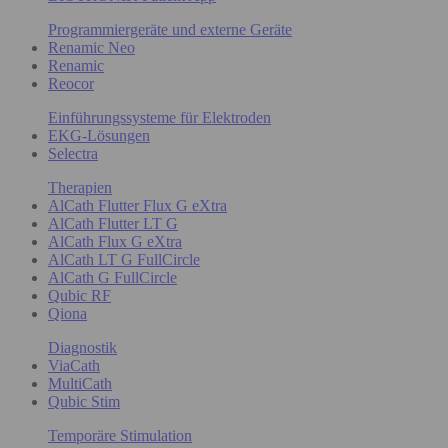
Programmiergeräte und externe Geräte
Renamic Neo
Renamic
Reocor
Einführungssysteme für Elektroden
EKG-Lösungen
Selectra
Therapien
AlCath Flutter Flux G eXtra
AlCath Flutter LT G
AlCath Flux G eXtra
AlCath LT G FullCircle
AlCath G FullCircle
Qubic RF
Qiona
Diagnostik
ViaCath
MultiCath
Qubic Stim
Temporäre Stimulation