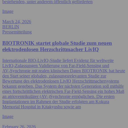
bestehenden, unter anderem öffentlich geförderten
Image
March 24, 2026
BERLIN
Pressemitteilung
BIOTRONIK startet globale Studie zum neuen
elektrodenlosen Herzschrittmacher LivIQ
Internationale BIO‑LivIQ‑Studie liefert Evidenz für weltweite
LivIQ‑Zulassungen Validierung von Far‑Field‑Sensing und
AV‑Synchronie mit realen klinischen Daten BIOTRONIK hat heute
den Start seiner globalen, zulassungsrelevanten Studie zur
Bewertung des elektrodenlosen LivIQ Herzschrittmachersystems
bekannt gegeben. Das System der nächsten Generation soll mithilfe
eines fortschrittlichen elektrischen Far‑Field‑Sensing ein hohes Maß
an atrioventrikulärer (AV-)Synchronie ermöglichen. Die ersten
Implantationen im Rahmen der Studie erfolgten am Kokura
Memorial Hospital in Kitakyushu sowie am
Image
February 26, 2026