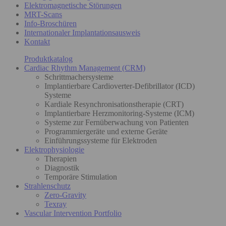
Elektromagnetische Störungen
MRT-Scans
Info-Broschüren
Internationaler Implantationsausweis
Kontakt
Produktkatalog
Cardiac Rhythm Management (CRM)
Schrittmachersysteme
Implantierbare Cardioverter-Defibrillator (ICD)
Systeme
Kardiale Resynchronisationstherapie (CRT)
Implantierbare Herzmonitoring-Systeme (ICM)
Systeme zur Fernüberwachung von Patienten
Programmiergeräte und externe Geräte
Einführungssysteme für Elektroden
Elektrophysiologie
Therapien
Diagnostik
Temporäre Stimulation
Strahlenschutz
Zero-Gravity
Texray
Vascular Intervention Portfolio