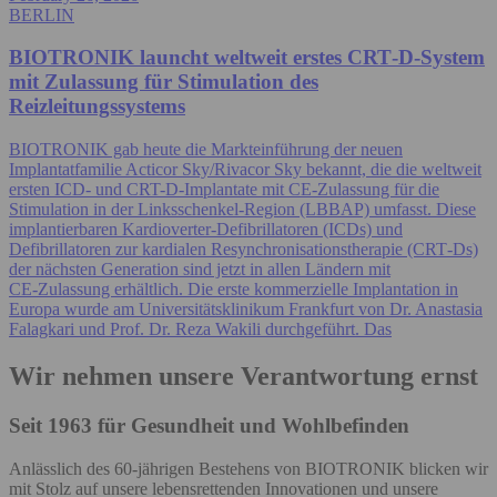
BERLIN
BIOTRONIK launcht weltweit erstes CRT‑D‑System
mit Zulassung für Stimulation des
Reizleitungssystems
BIOTRONIK gab heute die Markteinführung der neuen
Implantatfamilie Acticor Sky/Rivacor Sky bekannt, die die weltweit
ersten ICD- und CRT-D-Implantate mit CE-Zulassung für die
Stimulation in der Linksschenkel-Region (LBBAP) umfasst. Diese
implantierbaren Kardioverter‑Defibrillatoren (ICDs) und
Defibrillatoren zur kardialen Resynchronisationstherapie (CRT‑Ds)
der nächsten Generation sind jetzt in allen Ländern mit
CE‑Zulassung erhältlich. Die erste kommerzielle Implantation in
Europa wurde am Universitätsklinikum Frankfurt von Dr. Anastasia
Falagkari und Prof. Dr. Reza Wakili durchgeführt. Das
Wir nehmen unsere Verantwortung ernst
Seit 1963 für Gesundheit und Wohlbefinden
Anlässlich des 60-jährigen Bestehens von BIOTRONIK blicken wir
mit Stolz auf unsere lebensrettenden Innovationen und unsere