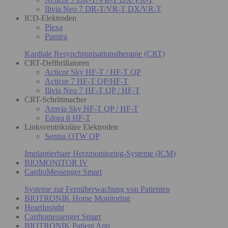
Ilivia Neo 7 DR-T/VR-T DX/VR-T
ICD-Elektroden
Plexa
Pamira
Kardiale Resynchronisationstherapie (CRT)
CRT-Defibrillatoren
Acticor Sky HF-T / HF-T QP
Acticor 7 HF-T QP/HF-T
Ilivia Neo 7 HF-T QP / HF-T
CRT-Schrittmacher
Amvia Sky HF-T QP / HF-T
Edora 8 HF-T
Linksventrikuläre Elektroden
Sentus OTW QP
Implantierbare Herzmonitoring-Systeme (ICM)
BIOMONITOR IV
CardioMessenger Smart
Systeme zur Fernüberwachung von Patienten
BIOTRONIK Home Monitoring
HeartInsight
Cardiomessenger Smart
BIOTRONIK Patient App