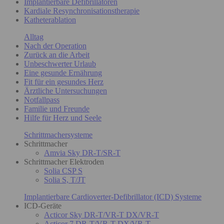
Implantierbare Defibrillatoren
Kardiale Resynchronisationstherapie
Katheterablation
Alltag
Nach der Operation
Zurück an die Arbeit
Unbeschwerter Urlaub
Eine gesunde Ernährung
Fit für ein gesundes Herz
Ärztliche Untersuchungen
Notfallpass
Familie und Freunde
Hilfe für Herz und Seele
Schrittmachersysteme
Schrittmacher
Amvia Sky DR-T/SR-T
Schrittmacher Elektroden
Solia CSP S
Solia S, T/JT
Implantierbare Cardioverter-Defibrillator (ICD) Systeme
ICD-Geräte
Acticor Sky DR-T/VR-T DX/VR-T
Acticor 7 DR-T/VR-T DX/VR-T