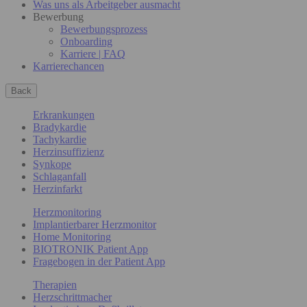
Was uns als Arbeitgeber ausmacht
Bewerbung
Bewerbungsprozess
Onboarding
Karriere | FAQ
Karrierechancen
Back
Erkrankungen
Bradykardie
Tachykardie
Herzinsuffizienz
Synkope
Schlaganfall
Herzinfarkt
Herzmonitoring
Implantierbarer Herzmonitor
Home Monitoring
BIOTRONIK Patient App
Fragebogen in der Patient App
Therapien
Herzschrittmacher