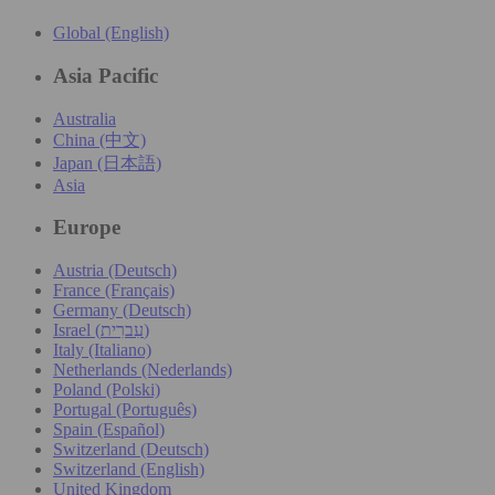
Global (English)
Asia Pacific
Australia
China (中文)
Japan (日本語)
Asia
Europe
Austria (Deutsch)
France (Français)
Germany (Deutsch)
Israel (עִברִית)
Italy (Italiano)
Netherlands (Nederlands)
Poland (Polski)
Portugal (Português)
Spain (Español)
Switzerland (Deutsch)
Switzerland (English)
United Kingdom