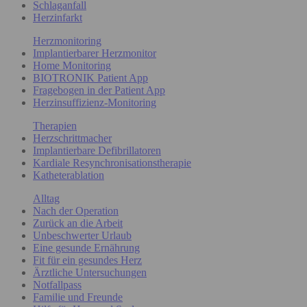
Schlaganfall
Herzinfarkt
Herzmonitoring
Implantierbarer Herzmonitor
Home Monitoring
BIOTRONIK Patient App
Fragebogen in der Patient App
Herzinsuffizienz-Monitoring
Therapien
Herzschrittmacher
Implantierbare Defibrillatoren
Kardiale Resynchronisationstherapie
Katheterablation
Alltag
Nach der Operation
Zurück an die Arbeit
Unbeschwerter Urlaub
Eine gesunde Ernährung
Fit für ein gesundes Herz
Ärztliche Untersuchungen
Notfallpass
Familie und Freunde