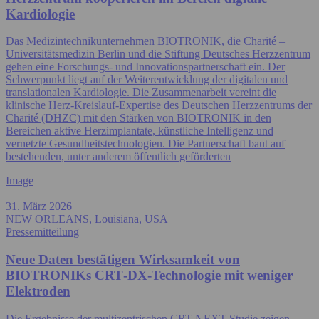
Kardiologie
Das Medizintechnikunternehmen BIOTRONIK, die Charité –
Universitätsmedizin Berlin und die Stiftung Deutsches Herzzentrum
gehen eine Forschungs- und Innovationspartnerschaft ein. Der
Schwerpunkt liegt auf der Weiterentwicklung der digitalen und
translationalen Kardiologie. Die Zusammenarbeit vereint die
klinische Herz-Kreislauf-Expertise des Deutschen Herzzentrums der
Charité (DHZC) mit den Stärken von BIOTRONIK in den
Bereichen aktive Herzimplantate, künstliche Intelligenz und
vernetzte Gesundheitstechnologien. Die Partnerschaft baut auf
bestehenden, unter anderem öffentlich geförderten
Image
31. März 2026
NEW ORLEANS, Louisiana, USA
Pressemitteilung
Neue Daten bestätigen Wirksamkeit von
BIOTRONIKs CRT‑DX‑Technologie mit weniger
Elektroden
Die Ergebnisse der multizentrischen CRT-NEXT Studie zeigen,