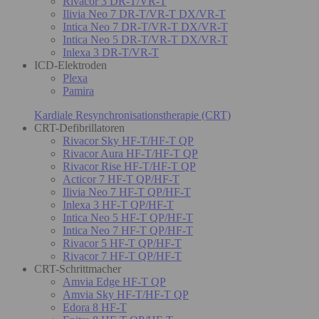
Rivacor 3 DR-T/VR-T
Ilivia Neo 7 DR-T/VR-T DX/VR-T
Intica Neo 7 DR-T/VR-T DX/VR-T
Intica Neo 5 DR-T/VR-T DX/VR-T
Inlexa 3 DR-T/VR-T
ICD-Elektroden
Plexa
Pamira
Kardiale Resynchronisationstherapie (CRT)
CRT-Defibrillatoren
Rivacor Sky HF-T/HF-T QP
Rivacor Aura HF-T/HF-T QP
Rivacor Rise HF-T/HF-T QP
Acticor 7 HF-T QP/HF-T
Ilivia Neo 7 HF-T QP/HF-T
Inlexa 3 HF-T QP/HF-T
Intica Neo 5 HF-T QP/HF-T
Intica Neo 7 HF-T QP/HF-T
Rivacor 5 HF-T QP/HF-T
Rivacor 7 HF-T QP/HF-T
CRT-Schrittmacher
Amvia Edge HF-T QP
Amvia Sky HF-T/HF-T QP
Edora 8 HF-T