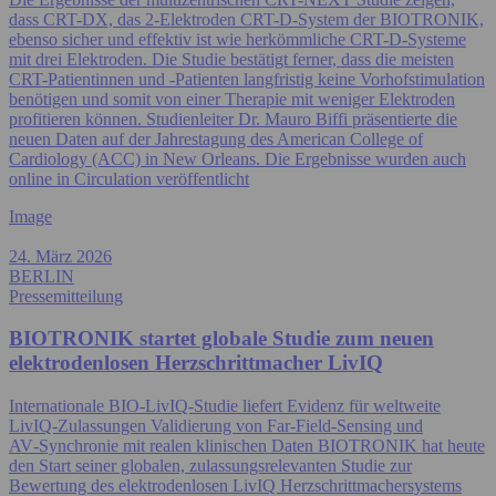
dass CRT-DX, das 2-Elektroden CRT-D-System der BIOTRONIK,
ebenso sicher und effektiv ist wie herkömmliche CRT-D-Systeme
mit drei Elektroden. Die Studie bestätigt ferner, dass die meisten
CRT-Patientinnen und -Patienten langfristig keine Vorhofstimulation
benötigen und somit von einer Therapie mit weniger Elektroden
profitieren können. Studienleiter Dr. Mauro Biffi präsentierte die
neuen Daten auf der Jahrestagung des American College of
Cardiology (ACC) in New Orleans. Die Ergebnisse wurden auch
online in Circulation veröffentlicht
Image
24. März 2026
BERLIN
Pressemitteilung
BIOTRONIK startet globale Studie zum neuen
elektrodenlosen Herzschrittmacher LivIQ
Internationale BIO‑LivIQ‑Studie liefert Evidenz für weltweite
LivIQ‑Zulassungen Validierung von Far‑Field‑Sensing und
AV‑Synchronie mit realen klinischen Daten BIOTRONIK hat heute
den Start seiner globalen, zulassungsrelevanten Studie zur
Bewertung des elektrodenlosen LivIQ Herzschrittmachersystems