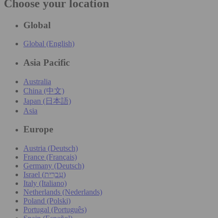
Choose your location
Global
Global (English)
Asia Pacific
Australia
China (中文)
Japan (日本語)
Asia
Europe
Austria (Deutsch)
France (Français)
Germany (Deutsch)
Israel (עִברִית)
Italy (Italiano)
Netherlands (Nederlands)
Poland (Polski)
Portugal (Português)