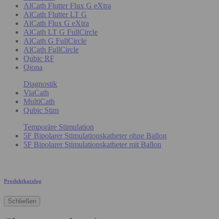
AlCath Flutter Flux G eXtra
AlCath Flutter LT G
AlCath Flux G eXtra
AlCath LT G FullCircle
AlCath G FullCircle
AlCath FullCircle
Qubic RF
Qiona
Diagnostik
ViaCath
MultiCath
Qubic Stim
Temporäre Stimulation
5F Bipolarer Stimulationskatheter ohne Ballon
5F Bipolarer Stimulationskatheter mit Ballon
Produktkatalog
Schließen