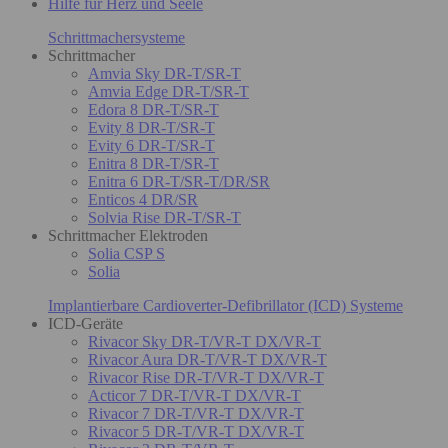
Hilfe für Herz und Seele
Schrittmachersysteme
Schrittmacher
Amvia Sky DR-T/SR-T
Amvia Edge DR-T/SR-T
Edora 8 DR-T/SR-T
Evity 8 DR-T/SR-T
Evity 6 DR-T/SR-T
Enitra 8 DR-T/SR-T
Enitra 6 DR-T/SR-T/DR/SR
Enticos 4 DR/SR
Solvia Rise DR-T/SR-T
Schrittmacher Elektroden
Solia CSP S
Solia
Implantierbare Cardioverter-Defibrillator (ICD) Systeme
ICD-Geräte
Rivacor Sky DR-T/VR-T DX/VR-T
Rivacor Aura DR-T/VR-T DX/VR-T
Rivacor Rise DR-T/VR-T DX/VR-T
Acticor 7 DR-T/VR-T DX/VR-T
Rivacor 7 DR-T/VR-T DX/VR-T
Rivacor 5 DR-T/VR-T DX/VR-T