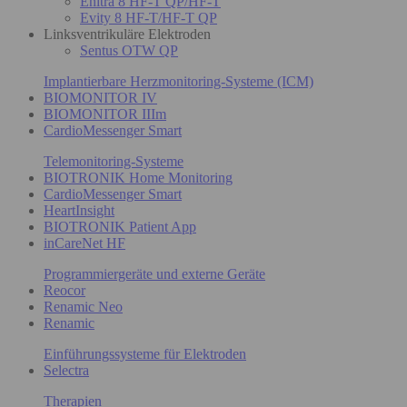
Enitra 8 HF-T QP/HF-T
Evity 8 HF-T/HF-T QP
Linksventrikuläre Elektroden
Sentus OTW QP
Implantierbare Herzmonitoring-Systeme (ICM)
BIOMONITOR IV
BIOMONITOR IIIm
CardioMessenger Smart
Telemonitoring-Systeme
BIOTRONIK Home Monitoring
CardioMessenger Smart
HeartInsight
BIOTRONIK Patient App
inCareNet HF
Programmiergeräte und externe Geräte
Reocor
Renamic Neo
Renamic
Einführungssysteme für Elektroden
Selectra
Therapien