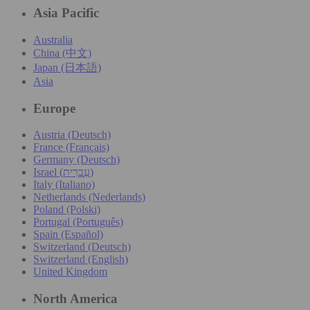
Asia Pacific
Australia
China (中文)
Japan (日本語)
Asia
Europe
Austria (Deutsch)
France (Français)
Germany (Deutsch)
Israel (עִברִית)
Italy (Italiano)
Netherlands (Nederlands)
Poland (Polski)
Portugal (Português)
Spain (Español)
Switzerland (Deutsch)
Switzerland (English)
United Kingdom
North America