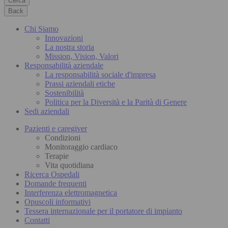
Cerca
Back
Chi Siamo
Innovazioni
La nostra storia
Mission, Vision, Valori
Responsabilità aziendale
La responsabilità sociale d'impresa
Prassi aziendali etiche
Sostenibilità
Politica per la Diversità e la Parità di Genere
Sedi aziendali
Pazienti e caregiver
Condizioni
Monitoraggio cardiaco
Terapie
Vita quotidiana
Ricerca Ospedali
Domande frequenti
Interferenza elettromagnetica
Opuscoli informativi
Tessera internazionale per il portatore di impianto
Contatti