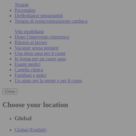
Terapie
Pacemaker
Defibrillatori impiantabili
Terapia di resincronizzazione cardiaca
Vita quotidiana
Dopo l’intervento chirurgico
Ritorno al lavoro
Vacanze senza pensieri
Una dieta sana per il cuore
In forma per un cuore sano
Esami medici
Cartella clinica
Familiari e amici
Un aiuto per la mente e per il corpo
Close
Choose your location
Global
Global (English)