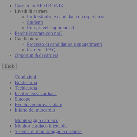
Carriere in BIOTRONIK
Livelli di carriera
Professionisti e candidati con esperienza
Studenti
Entry-level e apprendisti
Perché lavorare con noi?
Candidatura
Processo di candidatura e suggerimenti
Carriera | FAQ
Opportunità di carriera
Back
Condizioni
Bradicardia
Tachicardia
Insufficienza cardiaca
Sincope
Evento cerebrovascolare
Infarto del miocardio
Monitoraggio cardiaco
Monitor cardiaco iniettabile
Sistema di monitoraggio a distanza