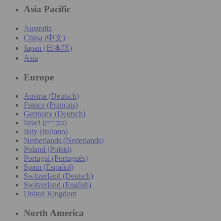
Asia Pacific
Australia
China (中文)
Japan (日本語)
Asia
Europe
Austria (Deutsch)
France (Français)
Germany (Deutsch)
Israel (עִברִית)
Italy (Italiano)
Netherlands (Nederlands)
Poland (Polski)
Portugal (Português)
Spain (Español)
Switzerland (Deutsch)
Switzerland (English)
United Kingdom
North America