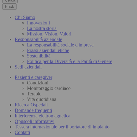
Cerca
Back
Chi Siamo
Innovazioni
La nostra storia
Mission, Vision, Valori
Responsabilità aziendale
La responsabilità sociale d'impresa
Prassi aziendali etiche
Sostenibilità
Politica per la Diversità e la Parità di Genere
Sedi aziendali
Pazienti e caregiver
Condizioni
Monitoraggio cardiaco
Terapie
Vita quotidiana
Ricerca Ospedali
Domande frequenti
Interferenza elettromagnetica
Opuscoli informativi
Tessera internazionale per il portatore di impianto
Contatti