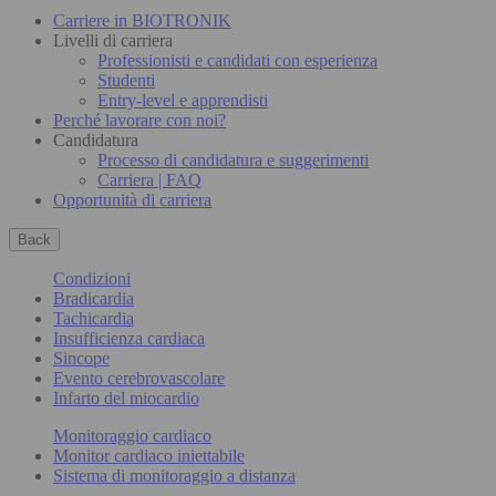
Carriere in BIOTRONIK
Livelli di carriera
Professionisti e candidati con esperienza
Studenti
Entry-level e apprendisti
Perché lavorare con noi?
Candidatura
Processo di candidatura e suggerimenti
Carriera | FAQ
Opportunità di carriera
Back
Condizioni
Bradicardia
Tachicardia
Insufficienza cardiaca
Sincope
Evento cerebrovascolare
Infarto del miocardio
Monitoraggio cardiaco
Monitor cardiaco iniettabile
Sistema di monitoraggio a distanza