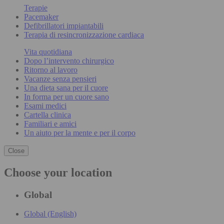
Terapie
Pacemaker
Defibrillatori impiantabili
Terapia di resincronizzazione cardiaca
Vita quotidiana
Dopo l’intervento chirurgico
Ritorno al lavoro
Vacanze senza pensieri
Una dieta sana per il cuore
In forma per un cuore sano
Esami medici
Cartella clinica
Familiari e amici
Un aiuto per la mente e per il corpo
Close
Choose your location
Global
Global (English)