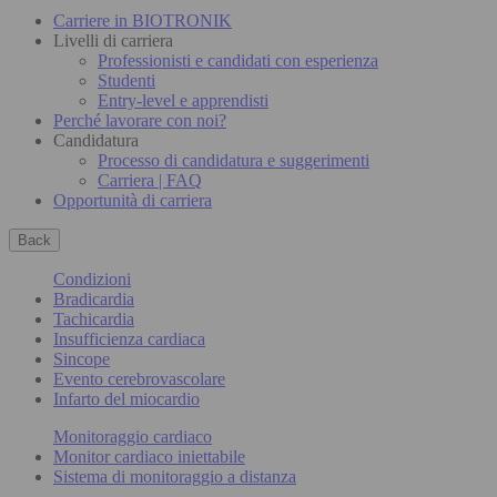
Carriere in BIOTRONIK
Livelli di carriera
Professionisti e candidati con esperienza
Studenti
Entry-level e apprendisti
Perché lavorare con noi?
Candidatura
Processo di candidatura e suggerimenti
Carriera | FAQ
Opportunità di carriera
Back
Condizioni
Bradicardia
Tachicardia
Insufficienza cardiaca
Sincope
Evento cerebrovascolare
Infarto del miocardio
Monitoraggio cardiaco
Monitor cardiaco iniettabile
Sistema di monitoraggio a distanza