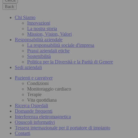
Cerca
Back
Chi Siamo
Innovazioni
La nostra storia
Mission, Vision, Valori
Responsabilità aziendale
La responsabilità sociale d'impresa
Prassi aziendali etiche
Sostenibilità
Politica per la Diversità e la Parità di Genere
Sedi aziendali
Pazienti e caregiver
Condizioni
Monitoraggio cardiaco
Terapie
Vita quotidiana
Ricerca Ospedali
Domande frequenti
Interferenza elettromagnetica
Opuscoli informativi
Tessera internazionale per il portatore di impianto
Contatti