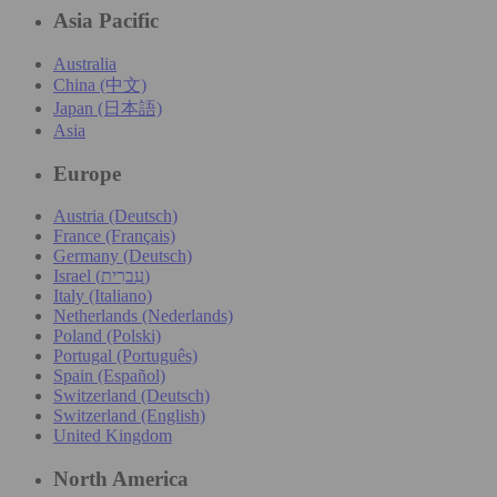
Asia Pacific
Australia
China (中文)
Japan (日本語)
Asia
Europe
Austria (Deutsch)
France (Français)
Germany (Deutsch)
Israel (עִברִית)
Italy (Italiano)
Netherlands (Nederlands)
Poland (Polski)
Portugal (Português)
Spain (Español)
Switzerland (Deutsch)
Switzerland (English)
United Kingdom
North America