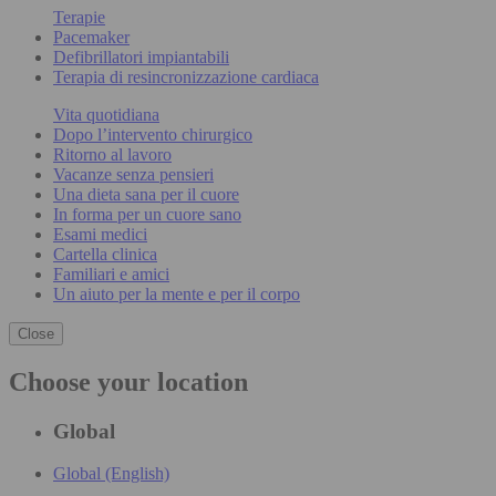
Terapie
Pacemaker
Defibrillatori impiantabili
Terapia di resincronizzazione cardiaca
Vita quotidiana
Dopo l’intervento chirurgico
Ritorno al lavoro
Vacanze senza pensieri
Una dieta sana per il cuore
In forma per un cuore sano
Esami medici
Cartella clinica
Familiari e amici
Un aiuto per la mente e per il corpo
Close
Choose your location
Global
Global (English)