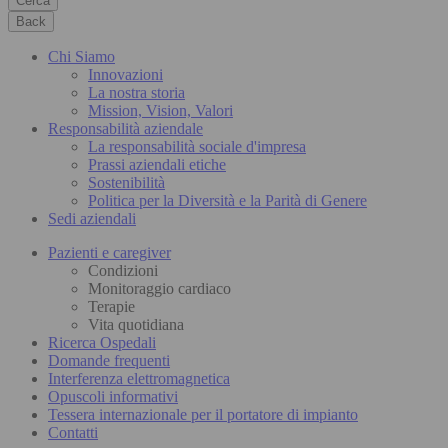
Cerca
Back
Chi Siamo
Innovazioni
La nostra storia
Mission, Vision, Valori
Responsabilità aziendale
La responsabilità sociale d'impresa
Prassi aziendali etiche
Sostenibilità
Politica per la Diversità e la Parità di Genere
Sedi aziendali
Pazienti e caregiver
Condizioni
Monitoraggio cardiaco
Terapie
Vita quotidiana
Ricerca Ospedali
Domande frequenti
Interferenza elettromagnetica
Opuscoli informativi
Tessera internazionale per il portatore di impianto
Contatti