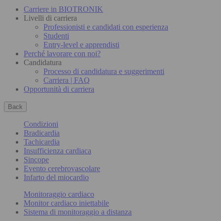
Carriere in BIOTRONIK
Livelli di carriera
Professionisti e candidati con esperienza
Studenti
Entry-level e apprendisti
Perché lavorare con noi?
Candidatura
Processo di candidatura e suggerimenti
Carriera | FAQ
Opportunità di carriera
Back
Condizioni
Bradicardia
Tachicardia
Insufficienza cardiaca
Sincope
Evento cerebrovascolare
Infarto del miocardio
Monitoraggio cardiaco
Monitor cardiaco iniettabile
Sistema di monitoraggio a distanza