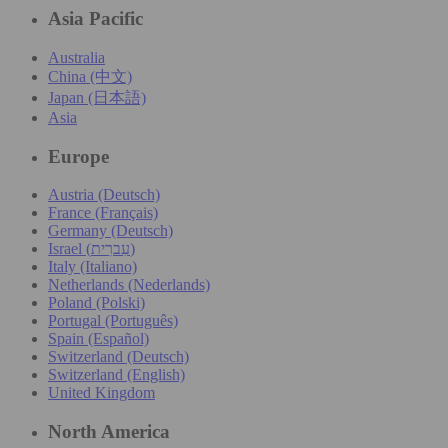
Asia Pacific
Australia
China (中文)
Japan (日本語)
Asia
Europe
Austria (Deutsch)
France (Français)
Germany (Deutsch)
Israel (עִברִית)
Italy (Italiano)
Netherlands (Nederlands)
Poland (Polski)
Portugal (Português)
Spain (Español)
Switzerland (Deutsch)
Switzerland (English)
United Kingdom
North America