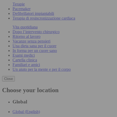
Terapie
Pacemaker
Defibrillatori impiantabili
Terapia di resincronizzazione cardiaca
Vita quotidiana
Dopo l’intervento chirurgico
Ritorno al lavoro
Vacanze senza pensieri
Una dieta sana per il cuore
In forma per un cuore sano
Esami medici
Cartella clinica
Familiari e amici
Un aiuto per la mente e per il corpo
Close
Choose your location
Global
Global (English)