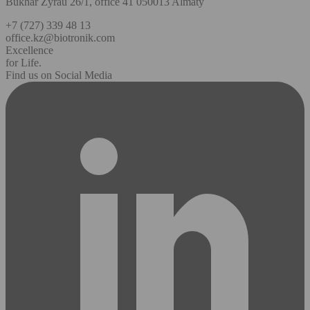
Bukhar Zyrau 26/1, office 41 050013 Almaty
+7 (727) 339 48 13
office.kz@biotronik.com
Excellence
for Life.
Find us on Social Media