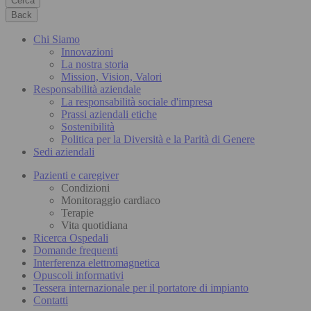
Cerca
Back
Chi Siamo
Innovazioni
La nostra storia
Mission, Vision, Valori
Responsabilità aziendale
La responsabilità sociale d'impresa
Prassi aziendali etiche
Sostenibilità
Politica per la Diversità e la Parità di Genere
Sedi aziendali
Pazienti e caregiver
Condizioni
Monitoraggio cardiaco
Terapie
Vita quotidiana
Ricerca Ospedali
Domande frequenti
Interferenza elettromagnetica
Opuscoli informativi
Tessera internazionale per il portatore di impianto
Contatti