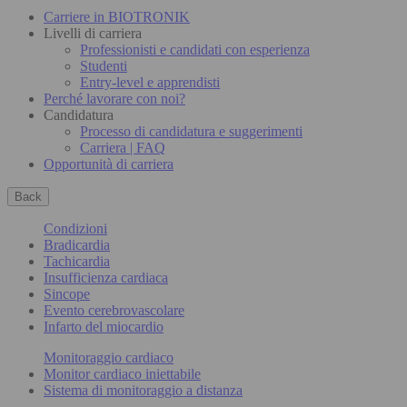
Carriere in BIOTRONIK
Livelli di carriera
Professionisti e candidati con esperienza
Studenti
Entry-level e apprendisti
Perché lavorare con noi?
Candidatura
Processo di candidatura e suggerimenti
Carriera | FAQ
Opportunità di carriera
Back
Condizioni
Bradicardia
Tachicardia
Insufficienza cardiaca
Sincope
Evento cerebrovascolare
Infarto del miocardio
Monitoraggio cardiaco
Monitor cardiaco iniettabile
Sistema di monitoraggio a distanza