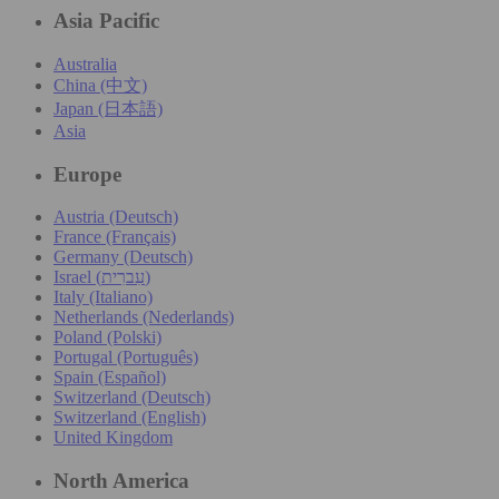
Asia Pacific
Australia
China (中文)
Japan (日本語)
Asia
Europe
Austria (Deutsch)
France (Français)
Germany (Deutsch)
Israel (עִברִית)
Italy (Italiano)
Netherlands (Nederlands)
Poland (Polski)
Portugal (Português)
Spain (Español)
Switzerland (Deutsch)
Switzerland (English)
United Kingdom
North America