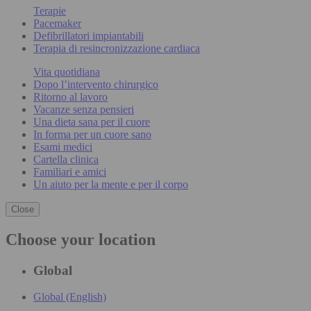
Terapie
Pacemaker
Defibrillatori impiantabili
Terapia di resincronizzazione cardiaca
Vita quotidiana
Dopo l’intervento chirurgico
Ritorno al lavoro
Vacanze senza pensieri
Una dieta sana per il cuore
In forma per un cuore sano
Esami medici
Cartella clinica
Familiari e amici
Un aiuto per la mente e per il corpo
Close
Choose your location
Global
Global (English)