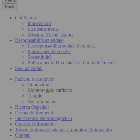
Cerca
Back
Chi Siamo
Innovazioni
La nostra storia
Mission, Vision, Valori
Responsabilità aziendale
La responsabilità sociale d'impresa
Prassi aziendali etiche
Sostenibilità
Politica per la Diversità e la Parità di Genere
Sedi aziendali
Pazienti e caregiver
Condizioni
Monitoraggio cardiaco
Terapie
Vita quotidiana
Ricerca Ospedali
Domande frequenti
Interferenza elettromagnetica
Opuscoli informativi
Tessera internazionale per il portatore di impianto
Contatti