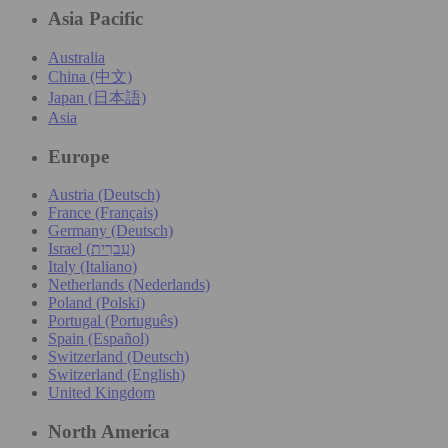
Asia Pacific
Australia
China (中文)
Japan (日本語)
Asia
Europe
Austria (Deutsch)
France (Français)
Germany (Deutsch)
Israel (עִברִית)
Italy (Italiano)
Netherlands (Nederlands)
Poland (Polski)
Portugal (Português)
Spain (Español)
Switzerland (Deutsch)
Switzerland (English)
United Kingdom
North America