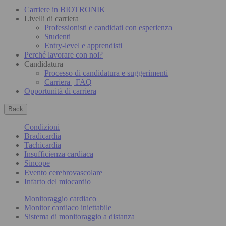
Carriere in BIOTRONIK
Livelli di carriera
Professionisti e candidati con esperienza
Studenti
Entry-level e apprendisti
Perché lavorare con noi?
Candidatura
Processo di candidatura e suggerimenti
Carriera | FAQ
Opportunità di carriera
Back
Condizioni
Bradicardia
Tachicardia
Insufficienza cardiaca
Sincope
Evento cerebrovascolare
Infarto del miocardio
Monitoraggio cardiaco
Monitor cardiaco iniettabile
Sistema di monitoraggio a distanza