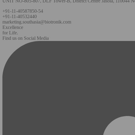
UNIT NO-805-807, DLF Tower-B, District Centre Jasola, 110044 Ne
+91-11-40587850-54
+91-11-40532440
marketing.southasia@biotronik.com
Excellence
for Life.
Find us on Social Media