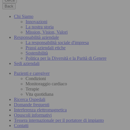
Cerca
Back
Chi Siamo
Innovazioni
La nostra storia
Mission, Vision, Valori
Responsabilità aziendale
La responsabilità sociale d'impresa
Prassi aziendali etiche
Sostenibilità
Politica per la Diversità e la Parità di Genere
Sedi aziendali
Pazienti e caregiver
Condizioni
Monitoraggio cardiaco
Terapie
Vita quotidiana
Ricerca Ospedali
Domande frequenti
Interferenza elettromagnetica
Opuscoli informativi
Tessera internazionale per il portatore di impianto
Contatti