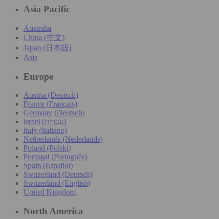
Asia Pacific
Australia
China (中文)
Japan (日本語)
Asia
Europe
Austria (Deutsch)
France (Français)
Germany (Deutsch)
Israel (עִברִית)
Italy (Italiano)
Netherlands (Nederlands)
Poland (Polski)
Portugal (Português)
Spain (Español)
Switzerland (Deutsch)
Switzerland (English)
United Kingdom
North America