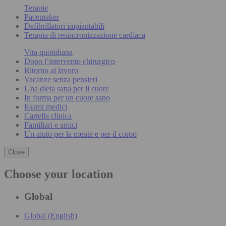
Terapie
Pacemaker
Defibrillatori impiantabili
Terapia di resincronizzazione cardiaca
Vita quotidiana
Dopo l’intervento chirurgico
Ritorno al lavoro
Vacanze senza pensieri
Una dieta sana per il cuore
In forma per un cuore sano
Esami medici
Cartella clinica
Familiari e amici
Un aiuto per la mente e per il corpo
Close
Choose your location
Global
Global (English)