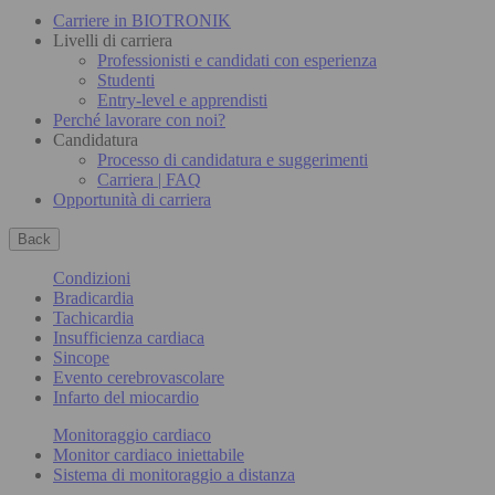
Carriere in BIOTRONIK
Livelli di carriera
Professionisti e candidati con esperienza
Studenti
Entry-level e apprendisti
Perché lavorare con noi?
Candidatura
Processo di candidatura e suggerimenti
Carriera | FAQ
Opportunità di carriera
Back
Condizioni
Bradicardia
Tachicardia
Insufficienza cardiaca
Sincope
Evento cerebrovascolare
Infarto del miocardio
Monitoraggio cardiaco
Monitor cardiaco iniettabile
Sistema di monitoraggio a distanza