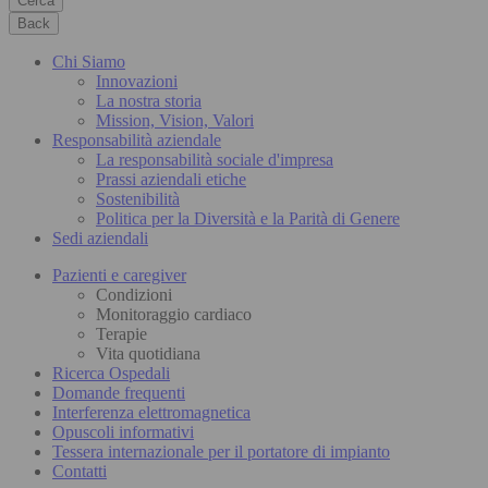
Cerca
Back
Chi Siamo
Innovazioni
La nostra storia
Mission, Vision, Valori
Responsabilità aziendale
La responsabilità sociale d'impresa
Prassi aziendali etiche
Sostenibilità
Politica per la Diversità e la Parità di Genere
Sedi aziendali
Pazienti e caregiver
Condizioni
Monitoraggio cardiaco
Terapie
Vita quotidiana
Ricerca Ospedali
Domande frequenti
Interferenza elettromagnetica
Opuscoli informativi
Tessera internazionale per il portatore di impianto
Contatti