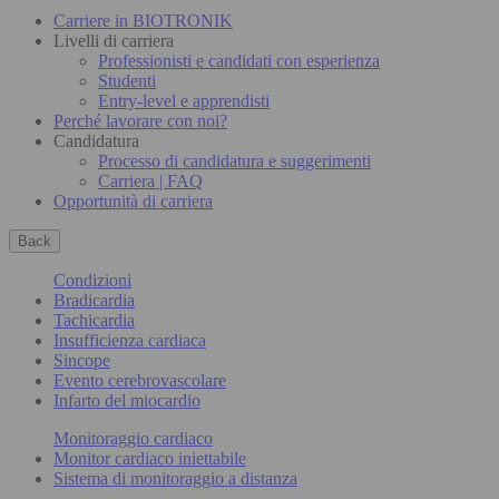
Carriere in BIOTRONIK
Livelli di carriera
Professionisti e candidati con esperienza
Studenti
Entry-level e apprendisti
Perché lavorare con noi?
Candidatura
Processo di candidatura e suggerimenti
Carriera | FAQ
Opportunità di carriera
Back
Condizioni
Bradicardia
Tachicardia
Insufficienza cardiaca
Sincope
Evento cerebrovascolare
Infarto del miocardio
Monitoraggio cardiaco
Monitor cardiaco iniettabile
Sistema di monitoraggio a distanza