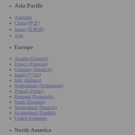
Asia Pacific
Australia
China (中文)
Japan (日本語)
Asia
Europe
Austria (Deutsch)
France (Français)
Germany (Deutsch)
Israel (עִברִית)
Italy (Italiano)
Netherlands (Nederlands)
Poland (Polski)
Portugal (Português)
Spain (Español)
Switzerland (Deutsch)
Switzerland (English)
United Kingdom
North America