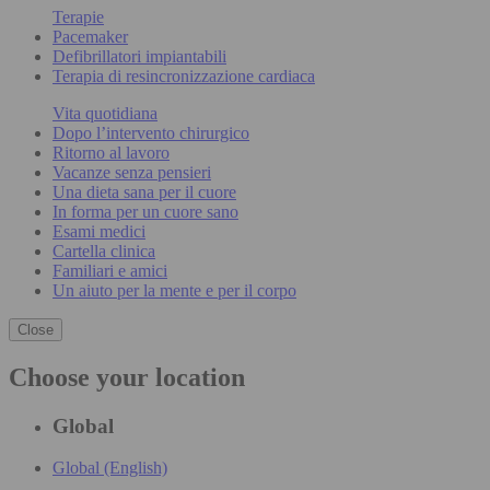
Terapie
Pacemaker
Defibrillatori impiantabili
Terapia di resincronizzazione cardiaca
Vita quotidiana
Dopo l’intervento chirurgico
Ritorno al lavoro
Vacanze senza pensieri
Una dieta sana per il cuore
In forma per un cuore sano
Esami medici
Cartella clinica
Familiari e amici
Un aiuto per la mente e per il corpo
Close
Choose your location
Global
Global (English)