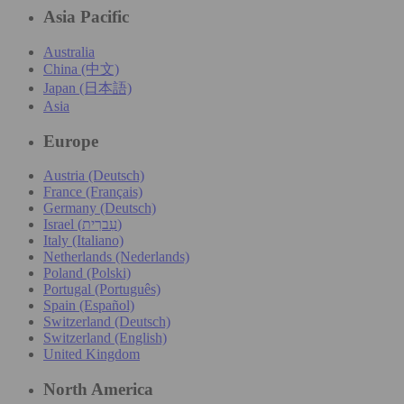
Asia Pacific
Australia
China (中文)
Japan (日本語)
Asia
Europe
Austria (Deutsch)
France (Français)
Germany (Deutsch)
Israel (עִברִית)
Italy (Italiano)
Netherlands (Nederlands)
Poland (Polski)
Portugal (Português)
Spain (Español)
Switzerland (Deutsch)
Switzerland (English)
United Kingdom
North America