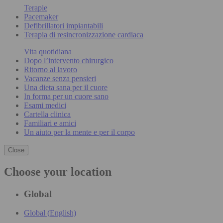
Terapie
Pacemaker
Defibrillatori impiantabili
Terapia di resincronizzazione cardiaca
Vita quotidiana
Dopo l’intervento chirurgico
Ritorno al lavoro
Vacanze senza pensieri
Una dieta sana per il cuore
In forma per un cuore sano
Esami medici
Cartella clinica
Familiari e amici
Un aiuto per la mente e per il corpo
Close
Choose your location
Global
Global (English)