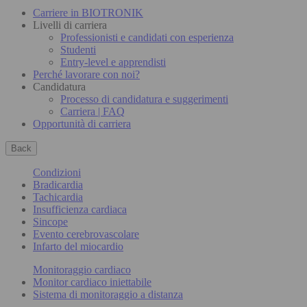
Carriere in BIOTRONIK
Livelli di carriera
Professionisti e candidati con esperienza
Studenti
Entry-level e apprendisti
Perché lavorare con noi?
Candidatura
Processo di candidatura e suggerimenti
Carriera | FAQ
Opportunità di carriera
Back
Condizioni
Bradicardia
Tachicardia
Insufficienza cardiaca
Sincope
Evento cerebrovascolare
Infarto del miocardio
Monitoraggio cardiaco
Monitor cardiaco iniettabile
Sistema di monitoraggio a distanza