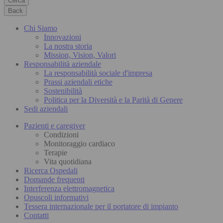
Cerca
Back
Chi Siamo
Innovazioni
La nostra storia
Mission, Vision, Valori
Responsabilità aziendale
La responsabilità sociale d'impresa
Prassi aziendali etiche
Sostenibilità
Politica per la Diversità e la Parità di Genere
Sedi aziendali
Pazienti e caregiver
Condizioni
Monitoraggio cardiaco
Terapie
Vita quotidiana
Ricerca Ospedali
Domande frequenti
Interferenza elettromagnetica
Opuscoli informativi
Tessera internazionale per il portatore di impianto
Contatti