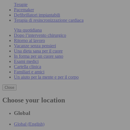
Terapie
Pacemaker
Defibrillatori impiantabili
Terapia di resincronizzazione cardiaca
Vita quotidiana
Dopo l’intervento chirurgico
Ritorno al lavoro
Vacanze senza pensieri
Una dieta sana per il cuore
In forma per un cuore sano
Esami medici
Cartella clinica
Familiari e amici
Un aiuto per la mente e per il corpo
Close
Choose your location
Global
Global (English)