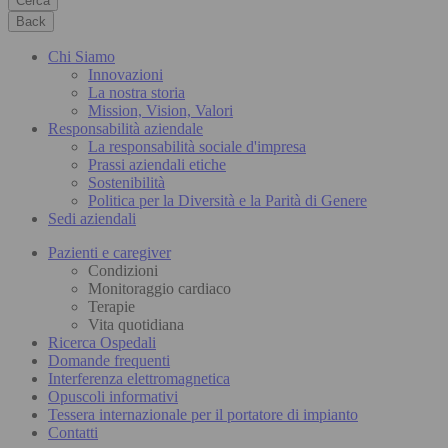
Cerca
Back
Chi Siamo
Innovazioni
La nostra storia
Mission, Vision, Valori
Responsabilità aziendale
La responsabilità sociale d'impresa
Prassi aziendali etiche
Sostenibilità
Politica per la Diversità e la Parità di Genere
Sedi aziendali
Pazienti e caregiver
Condizioni
Monitoraggio cardiaco
Terapie
Vita quotidiana
Ricerca Ospedali
Domande frequenti
Interferenza elettromagnetica
Opuscoli informativi
Tessera internazionale per il portatore di impianto
Contatti