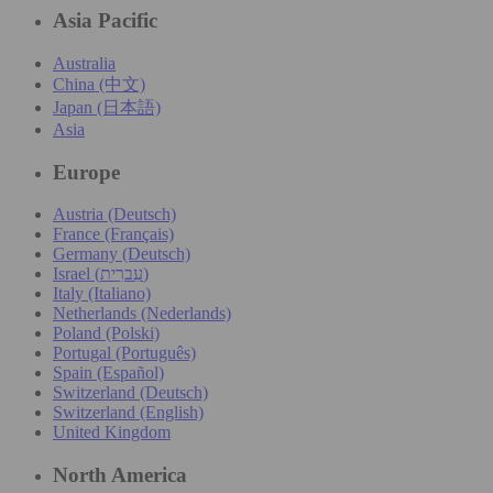
Asia Pacific
Australia
China (中文)
Japan (日本語)
Asia
Europe
Austria (Deutsch)
France (Français)
Germany (Deutsch)
Israel (עִברִית)
Italy (Italiano)
Netherlands (Nederlands)
Poland (Polski)
Portugal (Português)
Spain (Español)
Switzerland (Deutsch)
Switzerland (English)
United Kingdom
North America