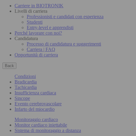
Carriere in BIOTRONIK
Livelli di carriera
Professionisti e candidati con esperienza
Studenti
Entry-level e apprendisti
Perché lavorare con noi?
Candidatura
Processo di candidatura e suggerimenti
Carriera | FAQ
Opportunità di carriera
Back
Condizioni
Bradicardia
Tachicardia
Insufficienza cardiaca
Sincope
Evento cerebrovascolare
Infarto del miocardio
Monitoraggio cardiaco
Monitor cardiaco iniettabile
Sistema di monitoraggio a distanza