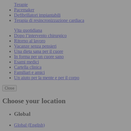
Terapie
Pacemaker
Defibrillatori impiantabili
Terapia di resincronizzazione cardiaca
Vita quotidiana
Dopo l’intervento chirurgico
Ritorno al lavoro
Vacanze senza pensieri
Una dieta sana per il cuore
In forma per un cuore sano
Esami medici
Cartella clinica
Familiari e amici
Un aiuto per la mente e per il corpo
Close
Choose your location
Global
Global (English)