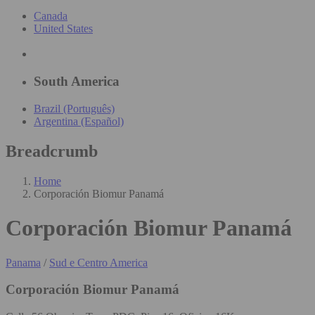
Canada
United States
South America
Brazil (Português)
Argentina (Español)
Breadcrumb
Home
Corporación Biomur Panamá
Corporación Biomur Panamá
Panama
/
Sud e Centro America
Corporación Biomur Panamá