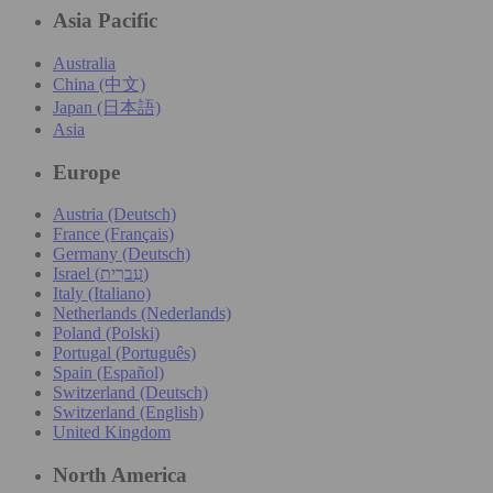
Asia Pacific
Australia
China (中文)
Japan (日本語)
Asia
Europe
Austria (Deutsch)
France (Français)
Germany (Deutsch)
Israel (עִברִית)
Italy (Italiano)
Netherlands (Nederlands)
Poland (Polski)
Portugal (Português)
Spain (Español)
Switzerland (Deutsch)
Switzerland (English)
United Kingdom
North America