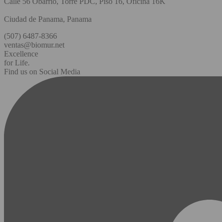
Calle 56 Obarrio, Torre PDC, Piso 16, Oficina 16K
Ciudad de Panama, Panama
(507) 6487-8366
ventas@biomur.net
Excellence
for Life.
Find us on Social Media