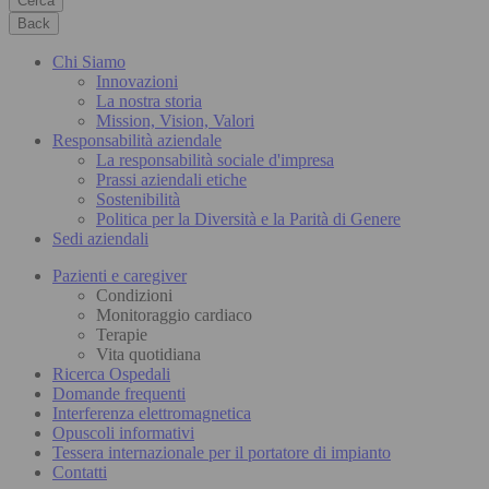
Cerca
Back
Chi Siamo
Innovazioni
La nostra storia
Mission, Vision, Valori
Responsabilità aziendale
La responsabilità sociale d'impresa
Prassi aziendali etiche
Sostenibilità
Politica per la Diversità e la Parità di Genere
Sedi aziendali
Pazienti e caregiver
Condizioni
Monitoraggio cardiaco
Terapie
Vita quotidiana
Ricerca Ospedali
Domande frequenti
Interferenza elettromagnetica
Opuscoli informativi
Tessera internazionale per il portatore di impianto
Contatti