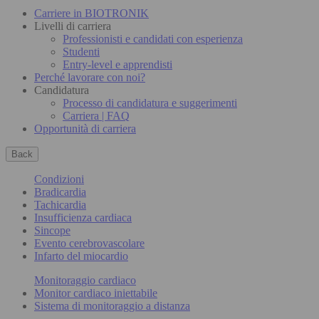
Carriere in BIOTRONIK
Livelli di carriera
Professionisti e candidati con esperienza
Studenti
Entry-level e apprendisti
Perché lavorare con noi?
Candidatura
Processo di candidatura e suggerimenti
Carriera | FAQ
Opportunità di carriera
Back
Condizioni
Bradicardia
Tachicardia
Insufficienza cardiaca
Sincope
Evento cerebrovascolare
Infarto del miocardio
Monitoraggio cardiaco
Monitor cardiaco iniettabile
Sistema di monitoraggio a distanza