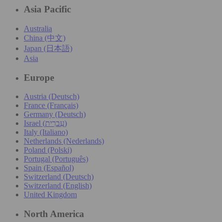
Asia Pacific
Australia
China (中文)
Japan (日本語)
Asia
Europe
Austria (Deutsch)
France (Français)
Germany (Deutsch)
Israel (עִברִית)
Italy (Italiano)
Netherlands (Nederlands)
Poland (Polski)
Portugal (Português)
Spain (Español)
Switzerland (Deutsch)
Switzerland (English)
United Kingdom
North America