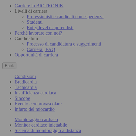
Carriere in BIOTRONIK
Livelli di carriera
Professionisti e candidati con esperienza
Studenti
Entry-level e apprendisti
Perché lavorare con noi?
Candidatura
Processo di candidatura e suggerimenti
Carriera | FAQ
Opportunità di carriera
Back
Condizioni
Bradicardia
Tachicardia
Insufficienza cardiaca
Sincope
Evento cerebrovascolare
Infarto del miocardio
Monitoraggio cardiaco
Monitor cardiaco iniettabile
Sistema di monitoraggio a distanza