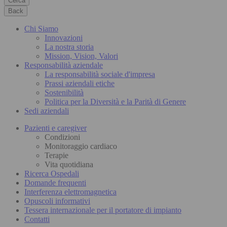
Cerca
Back
Chi Siamo
Innovazioni
La nostra storia
Mission, Vision, Valori
Responsabilità aziendale
La responsabilità sociale d'impresa
Prassi aziendali etiche
Sostenibilità
Politica per la Diversità e la Parità di Genere
Sedi aziendali
Pazienti e caregiver
Condizioni
Monitoraggio cardiaco
Terapie
Vita quotidiana
Ricerca Ospedali
Domande frequenti
Interferenza elettromagnetica
Opuscoli informativi
Tessera internazionale per il portatore di impianto
Contatti