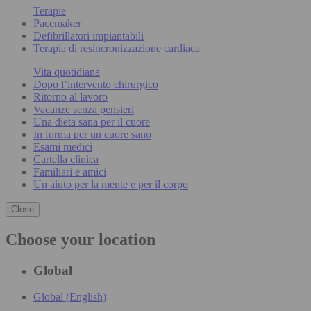
Terapie
Pacemaker
Defibrillatori impiantabili
Terapia di resincronizzazione cardiaca
Vita quotidiana
Dopo l’intervento chirurgico
Ritorno al lavoro
Vacanze senza pensieri
Una dieta sana per il cuore
In forma per un cuore sano
Esami medici
Cartella clinica
Familiari e amici
Un aiuto per la mente e per il corpo
Close
Choose your location
Global
Global (English)