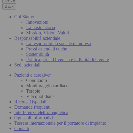
Cerca
Back
Chi Siamo
Innovazioni
La nostra storia
Mission, Vision, Valori
Responsabilità aziendale
La responsabilità sociale d'impresa
Prassi aziendali etiche
Sostenibilità
Politica per la Diversità e la Parità di Genere
Sedi aziendali
Pazienti e caregiver
Condizioni
Monitoraggio cardiaco
Terapie
Vita quotidiana
Ricerca Ospedali
Domande frequenti
Interferenza elettromagnetica
Opuscoli informativi
Tessera internazionale per il portatore di impianto
Contatti