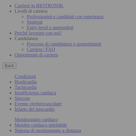
Carriere in BIOTRONIK
Livelli di carriera
Professionisti e candidati con esperienza
Studenti
Entry-level e apprendisti
Perché lavorare con noi?
Candidatura
Processo di candidatura e suggerimenti
Carriera | FAQ
Opportunità di carriera
Back
Condizioni
Bradicardia
Tachicardia
Insufficienza cardiaca
Sincope
Evento cerebrovascolare
Infarto del miocardio
Monitoraggio cardiaco
Monitor cardiaco iniettabile
Sistema di monitoraggio a distanza