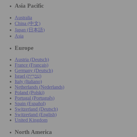
Asia Pacific
Australia
China (中文)
Japan (日本語)
Asia
Europe
Austria (Deutsch)
France (Français)
Germany (Deutsch)
Israel (עִברִית)
Italy (Italiano)
Netherlands (Nederlands)
Poland (Polski)
Portugal (Português)
Spain (Español)
Switzerland (Deutsch)
Switzerland (English)
United Kingdom
North America