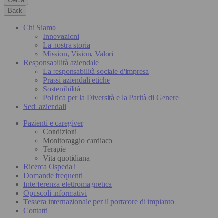
Cerca
Back
Chi Siamo
Innovazioni
La nostra storia
Mission, Vision, Valori
Responsabilità aziendale
La responsabilità sociale d'impresa
Prassi aziendali etiche
Sostenibilità
Politica per la Diversità e la Parità di Genere
Sedi aziendali
Pazienti e caregiver
Condizioni
Monitoraggio cardiaco
Terapie
Vita quotidiana
Ricerca Ospedali
Domande frequenti
Interferenza elettromagnetica
Opuscoli informativi
Tessera internazionale per il portatore di impianto
Contatti