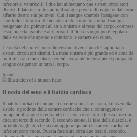
inferiore (i ventricoli). I due lati alimentano due sistemi circolatori
diversi. Il lato destro trasporta il sangue povero di ossigeno dal corpo
all'atrio destro e ai polmoni. Qui il sangue scambia l'ossigeno con
l'anidride carbonica. Il lato sinistro del cuore trasporta il sangue
ossigenato dai polmoni all'atrio sinistro e al resto del corpo, compresi
testa, braccia, gambe e altri organi. Il flusso sanguigno è regolato
dalle valvole che aprono e chiudono le camere del cuore.
Le metà del cuore hanno dimensioni diverse perché supportano
sistemi circolatori distinti. La metà sinistra è più grande ed è cinta da
un forte strato muscolare, perché lavora più intensamente pompando
sangue ossigenato in tutto il corpo.
Image
Il nodo del seno e il battito cardiaco
Il battito cardiaco è composto da due suoni. Un suono, la fase della
sistole, è prodotto dalle camere cardiache che si contraggono e
pompano il sangue in entrambi i sistemi circolatori. Questa fase dura
circa un terzo di secondo. Il secondo suono, la fase della diastole, è
prodotto dagli atri che si contraggono quando le camere cardiache
inferiori sono vuote. Questa fase dura circa due terzi di secondo.
Quando gli atri sono pieni, i ventricoli sono vuoti e viceversa.