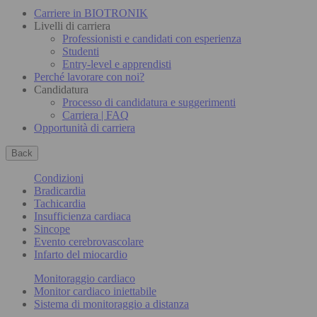
Carriere in BIOTRONIK
Livelli di carriera
Professionisti e candidati con esperienza
Studenti
Entry-level e apprendisti
Perché lavorare con noi?
Candidatura
Processo di candidatura e suggerimenti
Carriera | FAQ
Opportunità di carriera
Back
Condizioni
Bradicardia
Tachicardia
Insufficienza cardiaca
Sincope
Evento cerebrovascolare
Infarto del miocardio
Monitoraggio cardiaco
Monitor cardiaco iniettabile
Sistema di monitoraggio a distanza