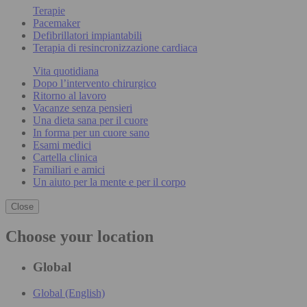
Terapie
Pacemaker
Defibrillatori impiantabili
Terapia di resincronizzazione cardiaca
Vita quotidiana
Dopo l’intervento chirurgico
Ritorno al lavoro
Vacanze senza pensieri
Una dieta sana per il cuore
In forma per un cuore sano
Esami medici
Cartella clinica
Familiari e amici
Un aiuto per la mente e per il corpo
Close
Choose your location
Global
Global (English)