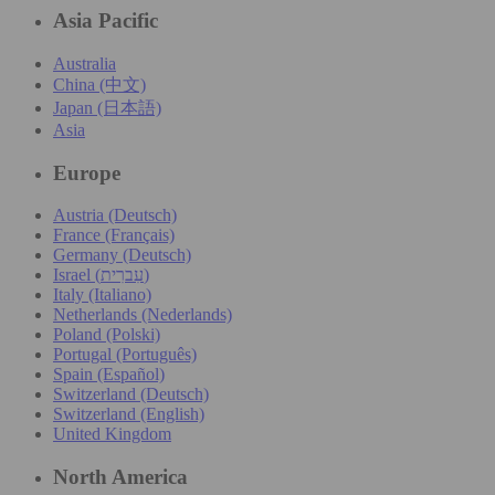
Asia Pacific
Australia
China (中文)
Japan (日本語)
Asia
Europe
Austria (Deutsch)
France (Français)
Germany (Deutsch)
Israel (עִברִית)
Italy (Italiano)
Netherlands (Nederlands)
Poland (Polski)
Portugal (Português)
Spain (Español)
Switzerland (Deutsch)
Switzerland (English)
United Kingdom
North America