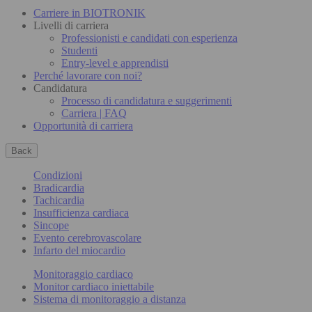
Carriere in BIOTRONIK
Livelli di carriera
Professionisti e candidati con esperienza
Studenti
Entry-level e apprendisti
Perché lavorare con noi?
Candidatura
Processo di candidatura e suggerimenti
Carriera | FAQ
Opportunità di carriera
Back
Condizioni
Bradicardia
Tachicardia
Insufficienza cardiaca
Sincope
Evento cerebrovascolare
Infarto del miocardio
Monitoraggio cardiaco
Monitor cardiaco iniettabile
Sistema di monitoraggio a distanza