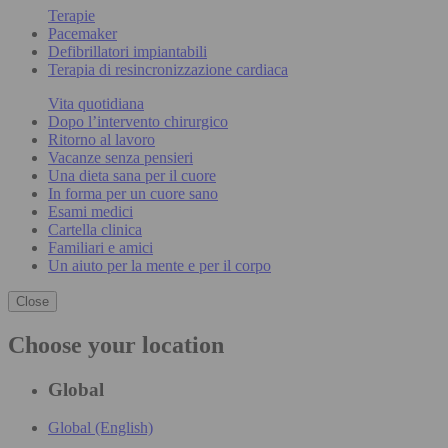
Terapie
Pacemaker
Defibrillatori impiantabili
Terapia di resincronizzazione cardiaca
Vita quotidiana
Dopo l’intervento chirurgico
Ritorno al lavoro
Vacanze senza pensieri
Una dieta sana per il cuore
In forma per un cuore sano
Esami medici
Cartella clinica
Familiari e amici
Un aiuto per la mente e per il corpo
Close
Choose your location
Global
Global (English)