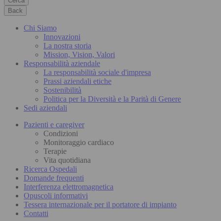
Cerca
Back
Chi Siamo
Innovazioni
La nostra storia
Mission, Vision, Valori
Responsabilità aziendale
La responsabilità sociale d'impresa
Prassi aziendali etiche
Sostenibilità
Politica per la Diversità e la Parità di Genere
Sedi aziendali
Pazienti e caregiver
Condizioni
Monitoraggio cardiaco
Terapie
Vita quotidiana
Ricerca Ospedali
Domande frequenti
Interferenza elettromagnetica
Opuscoli informativi
Tessera internazionale per il portatore di impianto
Contatti