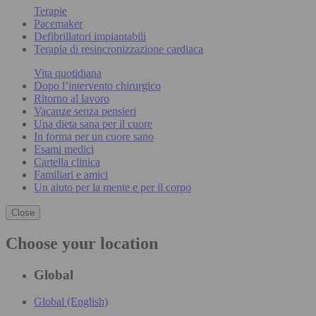
Terapie
Pacemaker
Defibrillatori impiantabili
Terapia di resincronizzazione cardiaca
Vita quotidiana
Dopo l’intervento chirurgico
Ritorno al lavoro
Vacanze senza pensieri
Una dieta sana per il cuore
In forma per un cuore sano
Esami medici
Cartella clinica
Familiari e amici
Un aiuto per la mente e per il corpo
Close
Choose your location
Global
Global (English)