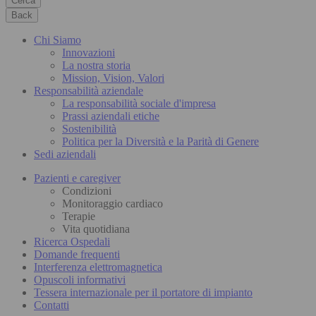
Cerca
Back
Chi Siamo
Innovazioni
La nostra storia
Mission, Vision, Valori
Responsabilità aziendale
La responsabilità sociale d'impresa
Prassi aziendali etiche
Sostenibilità
Politica per la Diversità e la Parità di Genere
Sedi aziendali
Pazienti e caregiver
Condizioni
Monitoraggio cardiaco
Terapie
Vita quotidiana
Ricerca Ospedali
Domande frequenti
Interferenza elettromagnetica
Opuscoli informativi
Tessera internazionale per il portatore di impianto
Contatti