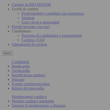
Carriere in BIOTRONIK
Livelli di carriera
Professionisti e candidati con esperienza
Studenti
Entry-level e apprendisti
Perché lavorare con noi?
Candidatura
Processo di candidatura e suggerimenti
Carriera | FAQ
Opportunità di carriera
Back
Condizioni
Bradicardia
Tachicardia
Insufficienza cardiaca
Sincope
Evento cerebrovascolare
Infarto del miocardio
Monitoraggio cardiaco
Monitor cardiaco iniettabile
Sistema di monitoraggio a distanza