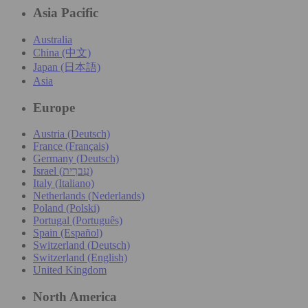
Asia Pacific
Australia
China (中文)
Japan (日本語)
Asia
Europe
Austria (Deutsch)
France (Français)
Germany (Deutsch)
Israel (עִברִית)
Italy (Italiano)
Netherlands (Nederlands)
Poland (Polski)
Portugal (Português)
Spain (Español)
Switzerland (Deutsch)
Switzerland (English)
United Kingdom
North America