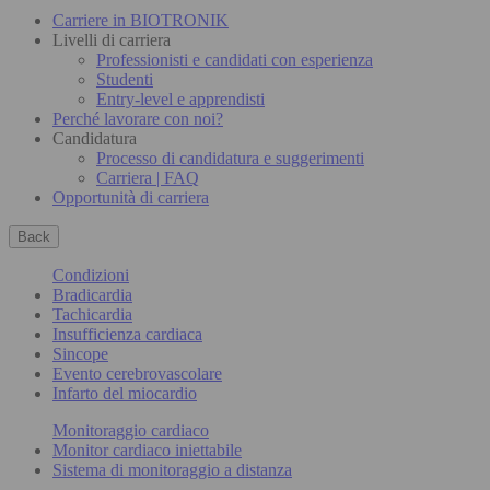
Carriere in BIOTRONIK
Livelli di carriera
Professionisti e candidati con esperienza
Studenti
Entry-level e apprendisti
Perché lavorare con noi?
Candidatura
Processo di candidatura e suggerimenti
Carriera | FAQ
Opportunità di carriera
Back
Condizioni
Bradicardia
Tachicardia
Insufficienza cardiaca
Sincope
Evento cerebrovascolare
Infarto del miocardio
Monitoraggio cardiaco
Monitor cardiaco iniettabile
Sistema di monitoraggio a distanza