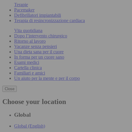
Terapie
Pacemaker
Defibrillatori impiantabili
Terapia di resincronizzazione cardiaca
Vita quotidiana
Dopo l’intervento chirurgico
Ritorno al lavoro
Vacanze senza pensieri
Una dieta sana per il cuore
In forma per un cuore sano
Esami medici
Cartella clinica
Familiari e amici
Un aiuto per la mente e per il corpo
Close
Choose your location
Global
Global (English)