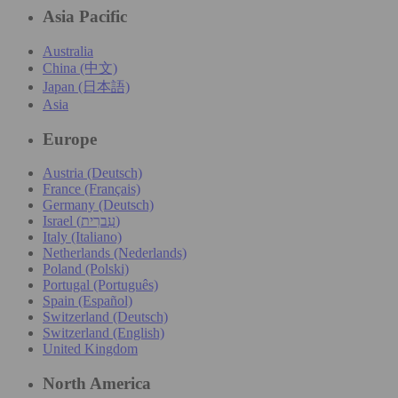
Asia Pacific
Australia
China (中文)
Japan (日本語)
Asia
Europe
Austria (Deutsch)
France (Français)
Germany (Deutsch)
Israel (עִברִית)
Italy (Italiano)
Netherlands (Nederlands)
Poland (Polski)
Portugal (Português)
Spain (Español)
Switzerland (Deutsch)
Switzerland (English)
United Kingdom
North America