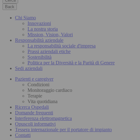
Cerca
Back
Chi Siamo
Innovazioni
La nostra storia
Mission, Vision, Valori
Responsabilità aziendale
La responsabilità sociale d'impresa
Prassi aziendali etiche
Sostenibilità
Politica per la Diversità e la Parità di Genere
Sedi aziendali
Pazienti e caregiver
Condizioni
Monitoraggio cardiaco
Terapie
Vita quotidiana
Ricerca Ospedali
Domande frequenti
Interferenza elettromagnetica
Opuscoli informativi
Tessera internazionale per il portatore di impianto
Contatti