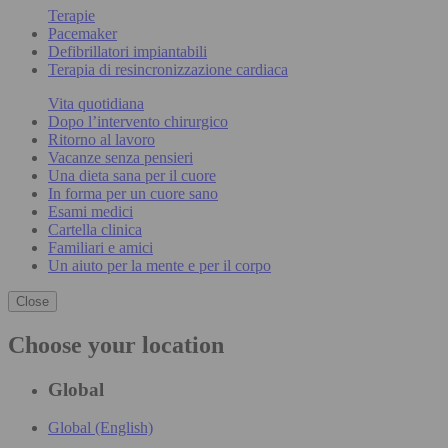
Terapie
Pacemaker
Defibrillatori impiantabili
Terapia di resincronizzazione cardiaca
Vita quotidiana
Dopo l’intervento chirurgico
Ritorno al lavoro
Vacanze senza pensieri
Una dieta sana per il cuore
In forma per un cuore sano
Esami medici
Cartella clinica
Familiari e amici
Un aiuto per la mente e per il corpo
Close
Choose your location
Global
Global (English)