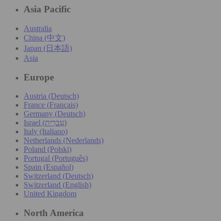
Asia Pacific
Australia
China (中文)
Japan (日本語)
Asia
Europe
Austria (Deutsch)
France (Français)
Germany (Deutsch)
Israel (עִברִית)
Italy (Italiano)
Netherlands (Nederlands)
Poland (Polski)
Portugal (Português)
Spain (Español)
Switzerland (Deutsch)
Switzerland (English)
United Kingdom
North America