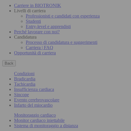
Carriere in BIOTRONIK
Livelli di carriera
Professionisti e candidati con esperienza
Studenti
Entry-level e apprendisti
Perché lavorare con noi?
Candidatura
Processo di candidatura e suggerimenti
Carriera | FAQ
Opportunità di carriera
Back
Condizioni
Bradicardia
Tachicardia
Insufficienza cardiaca
Sincope
Evento cerebrovascolare
Infarto del miocardio
Monitoraggio cardiaco
Monitor cardiaco iniettabile
Sistema di monitoraggio a distanza