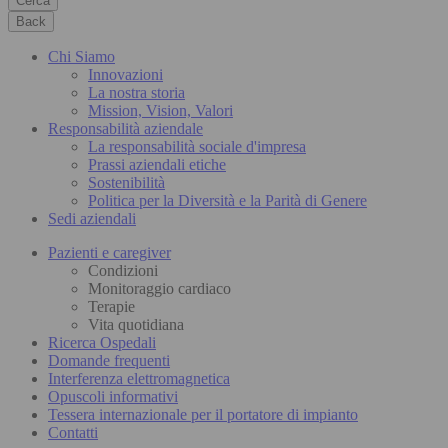
Cerca
Back
Chi Siamo
Innovazioni
La nostra storia
Mission, Vision, Valori
Responsabilità aziendale
La responsabilità sociale d'impresa
Prassi aziendali etiche
Sostenibilità
Politica per la Diversità e la Parità di Genere
Sedi aziendali
Pazienti e caregiver
Condizioni
Monitoraggio cardiaco
Terapie
Vita quotidiana
Ricerca Ospedali
Domande frequenti
Interferenza elettromagnetica
Opuscoli informativi
Tessera internazionale per il portatore di impianto
Contatti