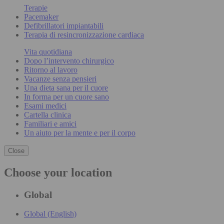
Terapie
Pacemaker
Defibrillatori impiantabili
Terapia di resincronizzazione cardiaca
Vita quotidiana
Dopo l’intervento chirurgico
Ritorno al lavoro
Vacanze senza pensieri
Una dieta sana per il cuore
In forma per un cuore sano
Esami medici
Cartella clinica
Familiari e amici
Un aiuto per la mente e per il corpo
Close
Choose your location
Global
Global (English)