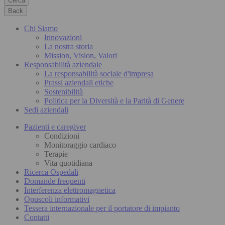
Cerca
Back
Chi Siamo
Innovazioni
La nostra storia
Mission, Vision, Valori
Responsabilità aziendale
La responsabilità sociale d'impresa
Prassi aziendali etiche
Sostenibilità
Politica per la Diversità e la Parità di Genere
Sedi aziendali
Pazienti e caregiver
Condizioni
Monitoraggio cardiaco
Terapie
Vita quotidiana
Ricerca Ospedali
Domande frequenti
Interferenza elettromagnetica
Opuscoli informativi
Tessera internazionale per il portatore di impianto
Contatti