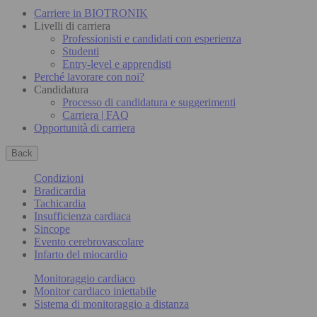
Carriere in BIOTRONIK
Livelli di carriera
Professionisti e candidati con esperienza
Studenti
Entry-level e apprendisti
Perché lavorare con noi?
Candidatura
Processo di candidatura e suggerimenti
Carriera | FAQ
Opportunità di carriera
Back
Condizioni
Bradicardia
Tachicardia
Insufficienza cardiaca
Sincope
Evento cerebrovascolare
Infarto del miocardio
Monitoraggio cardiaco
Monitor cardiaco iniettabile
Sistema di monitoraggio a distanza