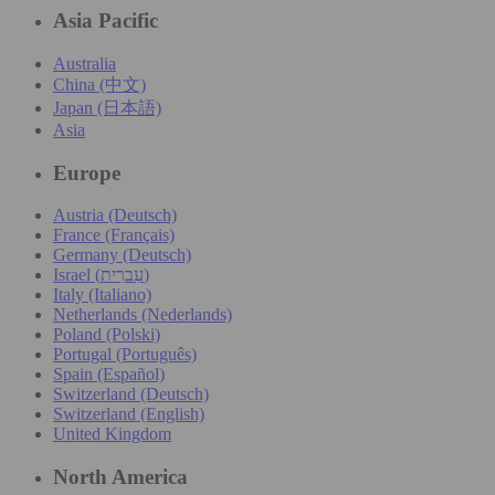
Asia Pacific
Australia
China (中文)
Japan (日本語)
Asia
Europe
Austria (Deutsch)
France (Français)
Germany (Deutsch)
Israel (עִברִית)
Italy (Italiano)
Netherlands (Nederlands)
Poland (Polski)
Portugal (Português)
Spain (Español)
Switzerland (Deutsch)
Switzerland (English)
United Kingdom
North America