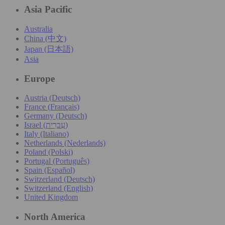
Asia Pacific
Australia
China (中文)
Japan (日本語)
Asia
Europe
Austria (Deutsch)
France (Français)
Germany (Deutsch)
Israel (עִברִית)
Italy (Italiano)
Netherlands (Nederlands)
Poland (Polski)
Portugal (Português)
Spain (Español)
Switzerland (Deutsch)
Switzerland (English)
United Kingdom
North America