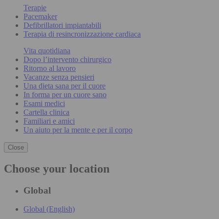
Terapie
Pacemaker
Defibrillatori impiantabili
Terapia di resincronizzazione cardiaca
Vita quotidiana
Dopo l’intervento chirurgico
Ritorno al lavoro
Vacanze senza pensieri
Una dieta sana per il cuore
In forma per un cuore sano
Esami medici
Cartella clinica
Familiari e amici
Un aiuto per la mente e per il corpo
Close
Choose your location
Global
Global (English)