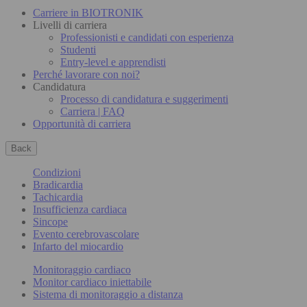
Carriere in BIOTRONIK
Livelli di carriera
Professionisti e candidati con esperienza
Studenti
Entry-level e apprendisti
Perché lavorare con noi?
Candidatura
Processo di candidatura e suggerimenti
Carriera | FAQ
Opportunità di carriera
Back
Condizioni
Bradicardia
Tachicardia
Insufficienza cardiaca
Sincope
Evento cerebrovascolare
Infarto del miocardio
Monitoraggio cardiaco
Monitor cardiaco iniettabile
Sistema di monitoraggio a distanza