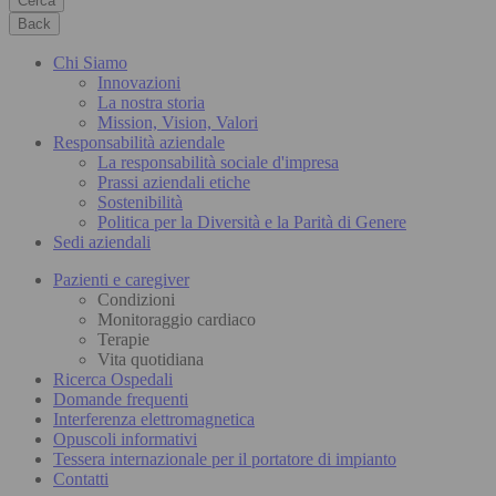
Cerca
Back
Chi Siamo
Innovazioni
La nostra storia
Mission, Vision, Valori
Responsabilità aziendale
La responsabilità sociale d'impresa
Prassi aziendali etiche
Sostenibilità
Politica per la Diversità e la Parità di Genere
Sedi aziendali
Pazienti e caregiver
Condizioni
Monitoraggio cardiaco
Terapie
Vita quotidiana
Ricerca Ospedali
Domande frequenti
Interferenza elettromagnetica
Opuscoli informativi
Tessera internazionale per il portatore di impianto
Contatti