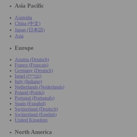
Asia Pacific
Australia
China (中文)
Japan (日本語)
Asia
Europe
Austria (Deutsch)
France (Français)
Germany (Deutsch)
Israel (עִברִית)
Italy (Italiano)
Netherlands (Nederlands)
Poland (Polski)
Portugal (Português)
Spain (Español)
Switzerland (Deutsch)
Switzerland (English)
United Kingdom
North America