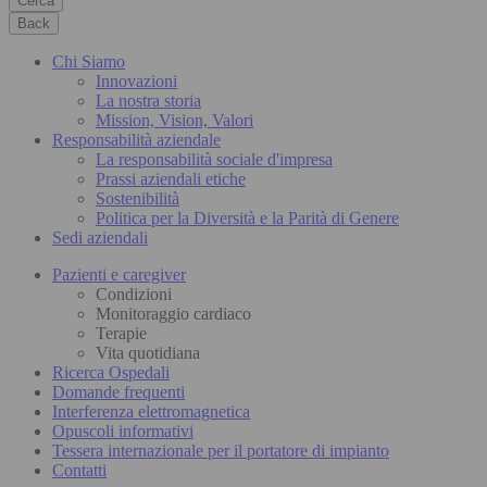
Cerca
Back
Chi Siamo
Innovazioni
La nostra storia
Mission, Vision, Valori
Responsabilità aziendale
La responsabilità sociale d'impresa
Prassi aziendali etiche
Sostenibilità
Politica per la Diversità e la Parità di Genere
Sedi aziendali
Pazienti e caregiver
Condizioni
Monitoraggio cardiaco
Terapie
Vita quotidiana
Ricerca Ospedali
Domande frequenti
Interferenza elettromagnetica
Opuscoli informativi
Tessera internazionale per il portatore di impianto
Contatti