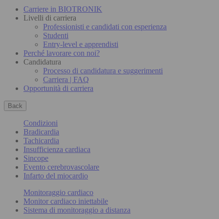
Carriere in BIOTRONIK
Livelli di carriera
Professionisti e candidati con esperienza
Studenti
Entry-level e apprendisti
Perché lavorare con noi?
Candidatura
Processo di candidatura e suggerimenti
Carriera | FAQ
Opportunità di carriera
Back
Condizioni
Bradicardia
Tachicardia
Insufficienza cardiaca
Sincope
Evento cerebrovascolare
Infarto del miocardio
Monitoraggio cardiaco
Monitor cardiaco iniettabile
Sistema di monitoraggio a distanza