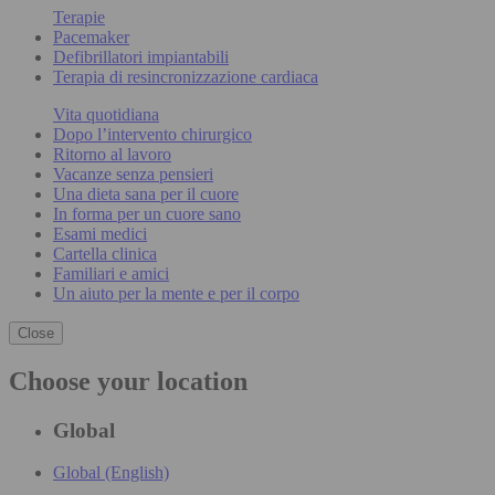
Terapie
Pacemaker
Defibrillatori impiantabili
Terapia di resincronizzazione cardiaca
Vita quotidiana
Dopo l’intervento chirurgico
Ritorno al lavoro
Vacanze senza pensieri
Una dieta sana per il cuore
In forma per un cuore sano
Esami medici
Cartella clinica
Familiari e amici
Un aiuto per la mente e per il corpo
Close
Choose your location
Global
Global (English)