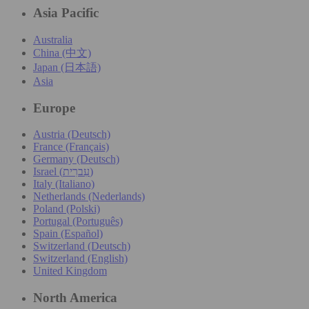
Asia Pacific
Australia
China (中文)
Japan (日本語)
Asia
Europe
Austria (Deutsch)
France (Français)
Germany (Deutsch)
Israel (עִברִית)
Italy (Italiano)
Netherlands (Nederlands)
Poland (Polski)
Portugal (Português)
Spain (Español)
Switzerland (Deutsch)
Switzerland (English)
United Kingdom
North America