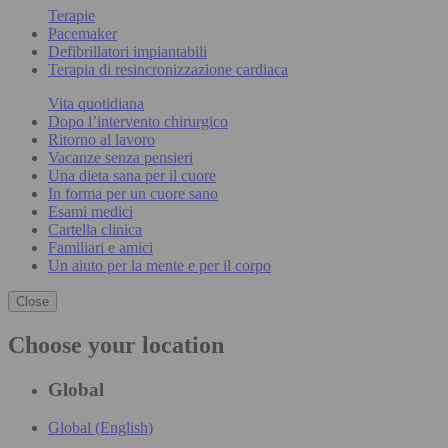
Terapie
Pacemaker
Defibrillatori impiantabili
Terapia di resincronizzazione cardiaca
Vita quotidiana
Dopo l’intervento chirurgico
Ritorno al lavoro
Vacanze senza pensieri
Una dieta sana per il cuore
In forma per un cuore sano
Esami medici
Cartella clinica
Familiari e amici
Un aiuto per la mente e per il corpo
Close
Choose your location
Global
Global (English)