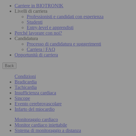
Carriere in BIOTRONIK
Livelli di carriera
Professionisti e candidati con esperienza
Studenti
Entry-level e apprendisti
Perché lavorare con noi?
Candidatura
Processo di candidatura e suggerimenti
Carriera | FAQ
Opportunità di carriera
Back
Condizioni
Bradicardia
Tachicardia
Insufficienza cardiaca
Sincope
Evento cerebrovascolare
Infarto del miocardio
Monitoraggio cardiaco
Monitor cardiaco iniettabile
Sistema di monitoraggio a distanza