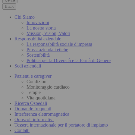
Cerca
Back
Chi Siamo
Innovazioni
La nostra storia
Mission, Vision, Valori
Responsabilità aziendale
La responsabilità sociale d'impresa
Prassi aziendali etiche
Sostenibilità
Politica per la Diversità e la Parità di Genere
Sedi aziendali
Pazienti e caregiver
Condizioni
Monitoraggio cardiaco
Terapie
Vita quotidiana
Ricerca Ospedali
Domande frequenti
Interferenza elettromagnetica
Opuscoli informativi
Tessera internazionale per il portatore di impianto
Contatti