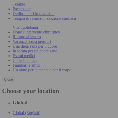
Terapie
Pacemaker
Defibrillatori impiantabili
Terapia di resincronizzazione cardiaca
Vita quotidiana
Dopo l’intervento chirurgico
Ritorno al lavoro
Vacanze senza pensieri
Una dieta sana per il cuore
In forma per un cuore sano
Esami medici
Cartella clinica
Familiari e amici
Un aiuto per la mente e per il corpo
Close
Choose your location
Global
Global (English)