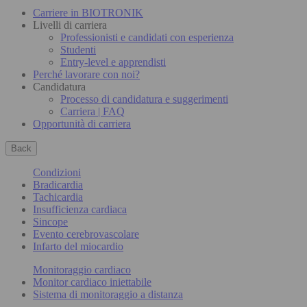
Carriere in BIOTRONIK
Livelli di carriera
Professionisti e candidati con esperienza
Studenti
Entry-level e apprendisti
Perché lavorare con noi?
Candidatura
Processo di candidatura e suggerimenti
Carriera | FAQ
Opportunità di carriera
Back
Condizioni
Bradicardia
Tachicardia
Insufficienza cardiaca
Sincope
Evento cerebrovascolare
Infarto del miocardio
Monitoraggio cardiaco
Monitor cardiaco iniettabile
Sistema di monitoraggio a distanza