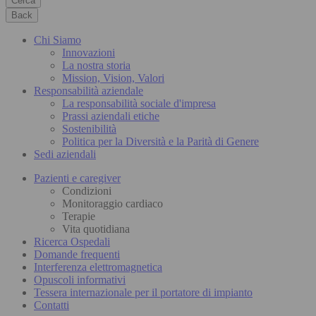
Cerca
Back
Chi Siamo
Innovazioni
La nostra storia
Mission, Vision, Valori
Responsabilità aziendale
La responsabilità sociale d'impresa
Prassi aziendali etiche
Sostenibilità
Politica per la Diversità e la Parità di Genere
Sedi aziendali
Pazienti e caregiver
Condizioni
Monitoraggio cardiaco
Terapie
Vita quotidiana
Ricerca Ospedali
Domande frequenti
Interferenza elettromagnetica
Opuscoli informativi
Tessera internazionale per il portatore di impianto
Contatti