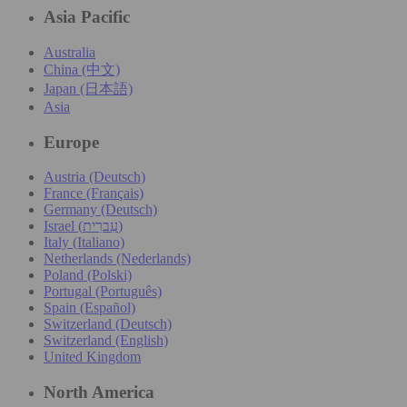
Asia Pacific
Australia
China (中文)
Japan (日本語)
Asia
Europe
Austria (Deutsch)
France (Français)
Germany (Deutsch)
Israel (עִברִית)
Italy (Italiano)
Netherlands (Nederlands)
Poland (Polski)
Portugal (Português)
Spain (Español)
Switzerland (Deutsch)
Switzerland (English)
United Kingdom
North America