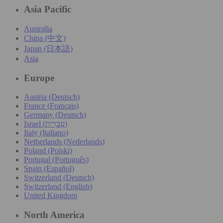
Asia Pacific
Australia
China (中文)
Japan (日本語)
Asia
Europe
Austria (Deutsch)
France (Français)
Germany (Deutsch)
Israel (עִברִית)
Italy (Italiano)
Netherlands (Nederlands)
Poland (Polski)
Portugal (Português)
Spain (Español)
Switzerland (Deutsch)
Switzerland (English)
United Kingdom
North America