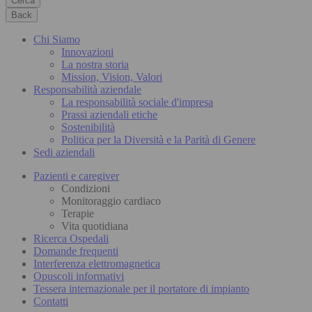
Cerca
Back
Chi Siamo
Innovazioni
La nostra storia
Mission, Vision, Valori
Responsabilità aziendale
La responsabilità sociale d'impresa
Prassi aziendali etiche
Sostenibilità
Politica per la Diversità e la Parità di Genere
Sedi aziendali
Pazienti e caregiver
Condizioni
Monitoraggio cardiaco
Terapie
Vita quotidiana
Ricerca Ospedali
Domande frequenti
Interferenza elettromagnetica
Opuscoli informativi
Tessera internazionale per il portatore di impianto
Contatti