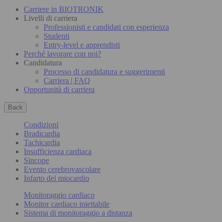
Carriere in BIOTRONIK
Livelli di carriera
Professionisti e candidati con esperienza
Studenti
Entry-level e apprendisti
Perché lavorare con noi?
Candidatura
Processo di candidatura e suggerimenti
Carriera | FAQ
Opportunità di carriera
Back
Condizioni
Bradicardia
Tachicardia
Insufficienza cardiaca
Sincope
Evento cerebrovascolare
Infarto del miocardio
Monitoraggio cardiaco
Monitor cardiaco iniettabile
Sistema di monitoraggio a distanza