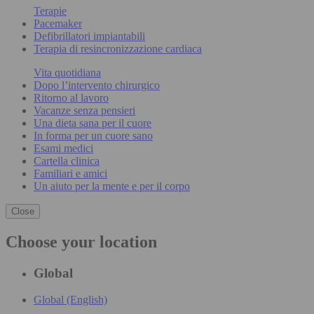
Terapie
Pacemaker
Defibrillatori impiantabili
Terapia di resincronizzazione cardiaca
Vita quotidiana
Dopo l’intervento chirurgico
Ritorno al lavoro
Vacanze senza pensieri
Una dieta sana per il cuore
In forma per un cuore sano
Esami medici
Cartella clinica
Familiari e amici
Un aiuto per la mente e per il corpo
Close
Choose your location
Global
Global (English)