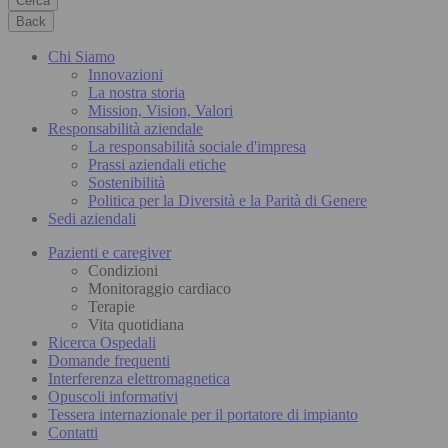
Cerca
Back
Chi Siamo
Innovazioni
La nostra storia
Mission, Vision, Valori
Responsabilità aziendale
La responsabilità sociale d'impresa
Prassi aziendali etiche
Sostenibilità
Politica per la Diversità e la Parità di Genere
Sedi aziendali
Pazienti e caregiver
Condizioni
Monitoraggio cardiaco
Terapie
Vita quotidiana
Ricerca Ospedali
Domande frequenti
Interferenza elettromagnetica
Opuscoli informativi
Tessera internazionale per il portatore di impianto
Contatti