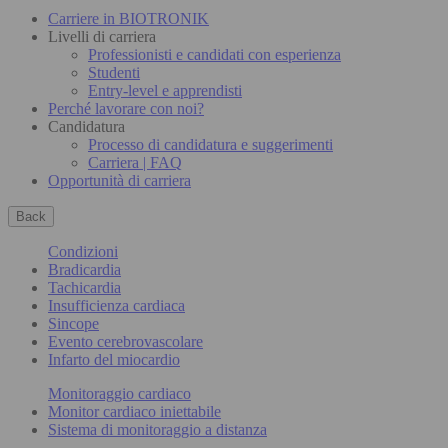
Carriere in BIOTRONIK
Livelli di carriera
Professionisti e candidati con esperienza
Studenti
Entry-level e apprendisti
Perché lavorare con noi?
Candidatura
Processo di candidatura e suggerimenti
Carriera | FAQ
Opportunità di carriera
Back
Condizioni
Bradicardia
Tachicardia
Insufficienza cardiaca
Sincope
Evento cerebrovascolare
Infarto del miocardio
Monitoraggio cardiaco
Monitor cardiaco iniettabile
Sistema di monitoraggio a distanza