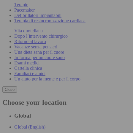
Terapie
Pacemaker
Defibrillatori impiantabili
Terapia di resincronizzazione cardiaca
Vita quotidiana
Dopo l’intervento chirurgico
Ritorno al lavoro
Vacanze senza pensieri
Una dieta sana per il cuore
In forma per un cuore sano
Esami medici
Cartella clinica
Familiari e amici
Un aiuto per la mente e per il corpo
Close
Choose your location
Global
Global (English)