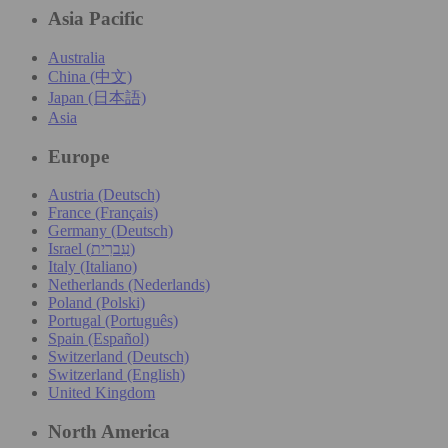
Asia Pacific
Australia
China (中文)
Japan (日本語)
Asia
Europe
Austria (Deutsch)
France (Français)
Germany (Deutsch)
Israel (עִברִית)
Italy (Italiano)
Netherlands (Nederlands)
Poland (Polski)
Portugal (Português)
Spain (Español)
Switzerland (Deutsch)
Switzerland (English)
United Kingdom
North America