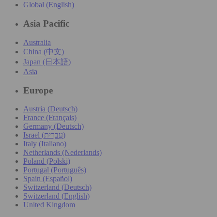
Global (English)
Asia Pacific
Australia
China (中文)
Japan (日本語)
Asia
Europe
Austria (Deutsch)
France (Français)
Germany (Deutsch)
Israel (עִברִית)
Italy (Italiano)
Netherlands (Nederlands)
Poland (Polski)
Portugal (Português)
Spain (Español)
Switzerland (Deutsch)
Switzerland (English)
United Kingdom