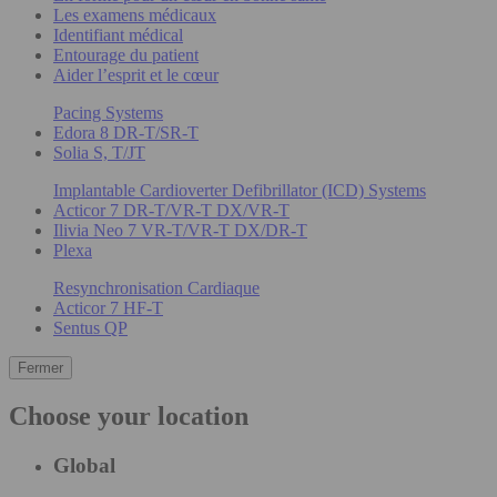
Les examens médicaux
Identifiant médical
Entourage du patient
Aider l’esprit et le cœur
Pacing Systems
Edora 8 DR-T/SR-T
Solia S, T/JT
Implantable Cardioverter Defibrillator (ICD) Systems
Acticor 7 DR-T/VR-T DX/VR-T
Ilivia Neo 7 VR-T/VR-T DX/DR-T
Plexa
Resynchronisation Cardiaque
Acticor 7 HF-T
Sentus QP
Fermer
Choose your location
Global