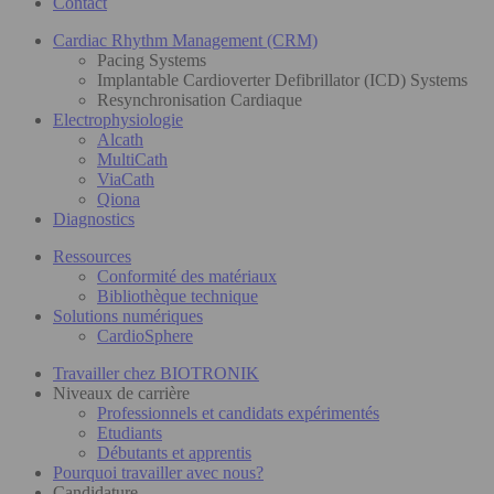
Contact
Cardiac Rhythm Management (CRM)
Pacing Systems
Implantable Cardioverter Defibrillator (ICD) Systems
Resynchronisation Cardiaque
Electrophysiologie
Alcath
MultiCath
ViaCath
Qiona
Diagnostics
Ressources
Conformité des matériaux
Bibliothèque technique
Solutions numériques
CardioSphere
Travailler chez BIOTRONIK
Niveaux de carrière
Professionnels et candidats expérimentés
Etudiants
Débutants et apprentis
Pourquoi travailler avec nous?
Candidature