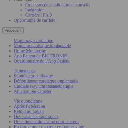
Processus de candidature et conseils
Intégration
Carrière | FAQ
Opportunité de carrière
Précédent
Monitorage cardiaque
Moniteur cardiaque implantable
Home Monitoring
App Patient de BIOTRONIK
Questionnaire de l’App Patient
Traitements
Stimulateur cardiaque
Défibrillateur cardiaque implantable
Cardiale resynchronisatietherapie
Ablation par cathéter
Vie quotidienne
Après l’opération
Retour au travail
Des vacances sans souci
Une alimentation saine pour le cœur
En forme pour un cœur en bonne santé