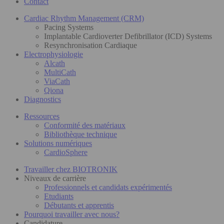
Contact
Cardiac Rhythm Management (CRM)
Pacing Systems
Implantable Cardioverter Defibrillator (ICD) Systems
Resynchronisation Cardiaque
Electrophysiologie
Alcath
MultiCath
ViaCath
Qiona
Diagnostics
Ressources
Conformité des matériaux
Bibliothèque technique
Solutions numériques
CardioSphere
Travailler chez BIOTRONIK
Niveaux de carrière
Professionnels et candidats expérimentés
Etudiants
Débutants et apprentis
Pourquoi travailler avec nous?
Candidature