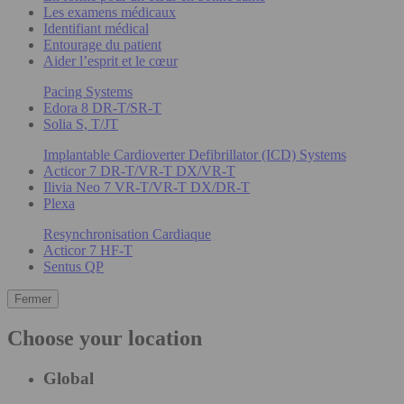
Les examens médicaux
Identifiant médical
Entourage du patient
Aider l’esprit et le cœur
Pacing Systems
Edora 8 DR-T/SR-T
Solia S, T/JT
Implantable Cardioverter Defibrillator (ICD) Systems
Acticor 7 DR-T/VR-T DX/VR-T
Ilivia Neo 7 VR-T/VR-T DX/DR-T
Plexa
Resynchronisation Cardiaque
Acticor 7 HF-T
Sentus QP
Fermer
Choose your location
Global