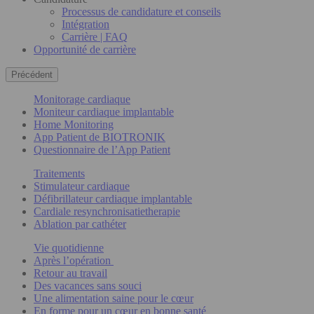
Processus de candidature et conseils
Intégration
Carrière | FAQ
Opportunité de carrière
Précédent
Monitorage cardiaque
Moniteur cardiaque implantable
Home Monitoring
App Patient de BIOTRONIK
Questionnaire de l’App Patient
Traitements
Stimulateur cardiaque
Défibrillateur cardiaque implantable
Cardiale resynchronisatietherapie
Ablation par cathéter
Vie quotidienne
Après l’opération
Retour au travail
Des vacances sans souci
Une alimentation saine pour le cœur
En forme pour un cœur en bonne santé