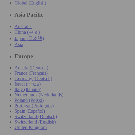
Global (English)
Asia Pacific
Australia
China (中文)
Japan (日本語)
Asia
Europe
Austria (Deutsch)
France (Français)
Germany (Deutsch)
Israel (עִברִית)
Italy (Italiano)
Netherlands (Nederlands)
Poland (Polski)
Portugal (Português)
Spain (Español)
Switzerland (Deutsch)
Switzerland (English)
United Kingdom