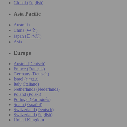
Global (English)
Asia Pacific
Australia
China (中文)
Japan (日本語)
Asia
Europe
Austria (Deutsch)
France (Français)
Germany (Deutsch)
Israel (עִברִית)
Italy (Italiano)
Netherlands (Nederlands)
Poland (Polski)
Portugal (Português)
Spain (Español)
Switzerland (Deutsch)
Switzerland (English)
United Kingdom