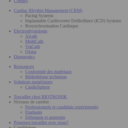
Contact
Cardiac Rhythm Management (CRM)
Pacing Systems
Implantable Cardioverter Defibrillator (ICD) Systems
Resynchronisation Cardiaque
Electrophysiologie
Alcath
MultiCath
ViaCath
Qiona
Diagnostics
Ressources
Conformité des matériaux
Bibliothèque technique
Solutions numériques
CardioSphere
Travailler chez BIOTRONIK
Niveaux de carrière
Professionnels et candidats expérimentés
Etudiants
Débutants et apprentis
Pourquoi travailler avec nous?
Candidature