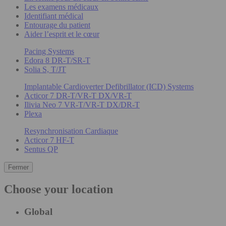
Les examens médicaux
Identifiant médical
Entourage du patient
Aider l’esprit et le cœur
Pacing Systems
Edora 8 DR-T/SR-T
Solia S, T/JT
Implantable Cardioverter Defibrillator (ICD) Systems
Acticor 7 DR-T/VR-T DX/VR-T
Ilivia Neo 7 VR-T/VR-T DX/DR-T
Plexa
Resynchronisation Cardiaque
Acticor 7 HF-T
Sentus QP
Fermer
Choose your location
Global