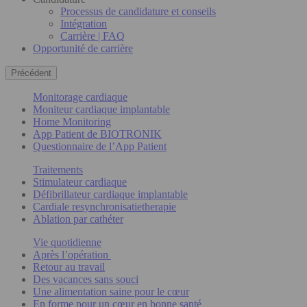
Processus de candidature et conseils
Intégration
Carrière | FAQ
Opportunité de carrière
Précédent
Monitorage cardiaque
Moniteur cardiaque implantable
Home Monitoring
App Patient de BIOTRONIK
Questionnaire de l’App Patient
Traitements
Stimulateur cardiaque
Défibrillateur cardiaque implantable
Cardiale resynchronisatietherapie
Ablation par cathéter
Vie quotidienne
Après l’opération
Retour au travail
Des vacances sans souci
Une alimentation saine pour le cœur
En forme pour un cœur en bonne santé