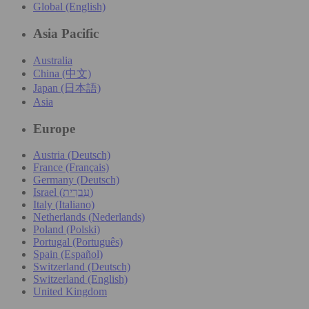
Global (English)
Asia Pacific
Australia
China (中文)
Japan (日本語)
Asia
Europe
Austria (Deutsch)
France (Français)
Germany (Deutsch)
Israel (עִברִית)
Italy (Italiano)
Netherlands (Nederlands)
Poland (Polski)
Portugal (Português)
Spain (Español)
Switzerland (Deutsch)
Switzerland (English)
United Kingdom