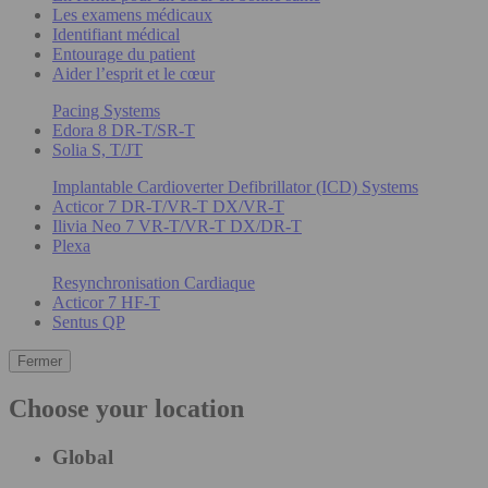
Les examens médicaux
Identifiant médical
Entourage du patient
Aider l’esprit et le cœur
Pacing Systems
Edora 8 DR-T/SR-T
Solia S, T/JT
Implantable Cardioverter Defibrillator (ICD) Systems
Acticor 7 DR-T/VR-T DX/VR-T
Ilivia Neo 7 VR-T/VR-T DX/DR-T
Plexa
Resynchronisation Cardiaque
Acticor 7 HF-T
Sentus QP
Fermer
Choose your location
Global