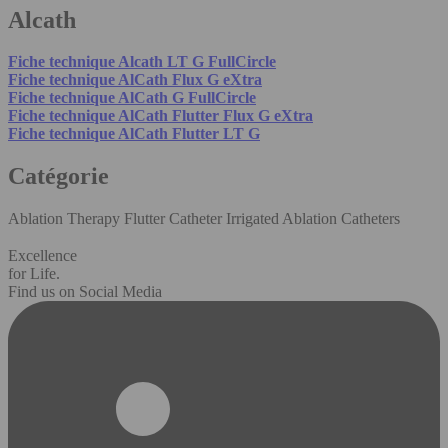
Alcath
Fiche technique Alcath LT G FullCircle
Fiche technique AlCath Flux G eXtra
Fiche technique AlCath G FullCircle
Fiche technique AlCath Flutter Flux G eXtra
Fiche technique AlCath Flutter LT G
Catégorie
Ablation Therapy Flutter Catheter Irrigated Ablation Catheters
Excellence
for Life.
Find us on Social Media