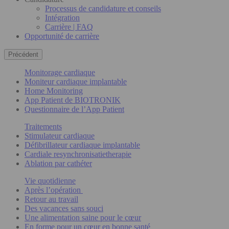
Processus de candidature et conseils
Intégration
Carrière | FAQ
Opportunité de carrière
Précédent
Monitorage cardiaque
Moniteur cardiaque implantable
Home Monitoring
App Patient de BIOTRONIK
Questionnaire de l’App Patient
Traitements
Stimulateur cardiaque
Défibrillateur cardiaque implantable
Cardiale resynchronisatietherapie
Ablation par cathéter
Vie quotidienne
Après l’opération
Retour au travail
Des vacances sans souci
Une alimentation saine pour le cœur
En forme pour un cœur en bonne santé