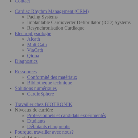
Contact
Cardiac Rhythm Management (CRM)
Pacing Systems
Implantable Cardioverter Defibrillator (ICD) Systems
Resynchronisation Cardiaque
Electrophysiologie
Alcath
MultiCath
ViaCath
Qiona
Diagnostics
Ressources
Conformité des matériaux
Bibliothèque technique
Solutions numériques
CardioSphere
Travailler chez BIOTRONIK
Niveaux de carrière
Professionnels et candidats expérimentés
Etudiants
Débutants et apprentis
Pourquoi travailler avec nous?
Candidature