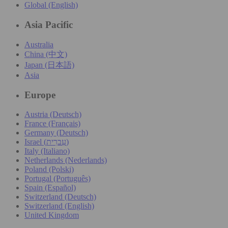
Global (English)
Asia Pacific
Australia
China (中文)
Japan (日本語)
Asia
Europe
Austria (Deutsch)
France (Français)
Germany (Deutsch)
Israel (עִברִית)
Italy (Italiano)
Netherlands (Nederlands)
Poland (Polski)
Portugal (Português)
Spain (Español)
Switzerland (Deutsch)
Switzerland (English)
United Kingdom