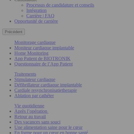
Processus de candidature et conseils
Intégration
Carrière | FAQ
Opportunité de carrière
Précédent
Monitorage cardiaque
Moniteur cardiaque implantable
Home Monitoring
App Patient de BIOTRONIK
Questionnaire de l’App Patient
Traitements
Stimulateur cardiaque
Défibrillateur cardiaque implantable
Cardiale resynchronisatietherapie
Ablation par cathéter
Vie quotidienne
Après l’opération
Retour au travail
Des vacances sans souci
Une alimentation saine pour le cœur
En forme pour un cœur en bonne santé