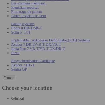
Les examens médicaux
Identifiant médical
Entourage du patient
Aider l’esprit et le cœur
Pacing Systems
Edora 8 DR-T/SR-T
Solia S, T/JT
Implantable Cardioverter Defibrillator (ICD) Systems
Acticor 7 DR-T/VR-T DX/VR-T
Ilivia Neo 7 VR-T/VR-T DX/DR-T
Plexa
Resynchronisation Cardiaque
Acticor 7 HF-T
Sentus QP
Fermer
Choose your location
Global