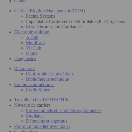
Contact
Cardiac Rhythm Management (CRM)
Pacing Systems
Implantable Cardioverter Defibrillator (ICD) Systems
Resynchronisation Cardiaque
Electrophysiologie
Alcath
MultiCath
ViaCath
Qiona
Diagnostics
Ressources
Conformité des matériaux
Bibliothèque technique
Solutions numériques
CardioSphere
Travailler chez BIOTRONIK
Niveaux de carrière
Professionnels et candidats expérimentés
Etudiants
Débutants et apprentis
Pourquoi travailler avec nous?
Candidature