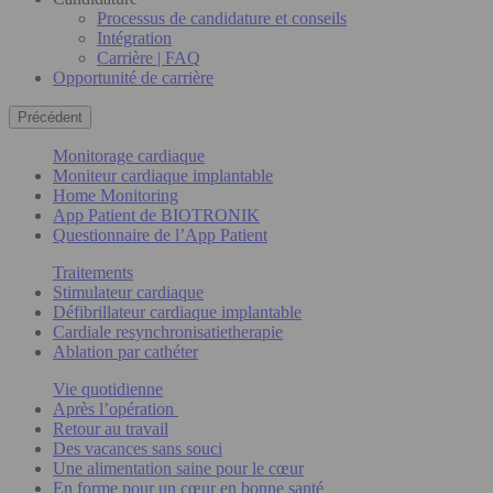
Processus de candidature et conseils
Intégration
Carrière | FAQ
Opportunité de carrière
Précédent
Monitorage cardiaque
Moniteur cardiaque implantable
Home Monitoring
App Patient de BIOTRONIK
Questionnaire de l’App Patient
Traitements
Stimulateur cardiaque
Défibrillateur cardiaque implantable
Cardiale resynchronisatietherapie
Ablation par cathéter
Vie quotidienne
Après l’opération
Retour au travail
Des vacances sans souci
Une alimentation saine pour le cœur
En forme pour un cœur en bonne santé