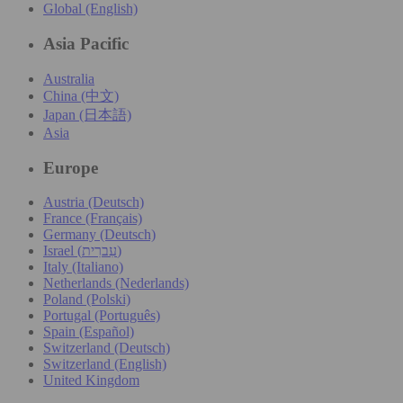
Global (English)
Asia Pacific
Australia
China (中文)
Japan (日本語)
Asia
Europe
Austria (Deutsch)
France (Français)
Germany (Deutsch)
Israel (עִברִית)
Italy (Italiano)
Netherlands (Nederlands)
Poland (Polski)
Portugal (Português)
Spain (Español)
Switzerland (Deutsch)
Switzerland (English)
United Kingdom