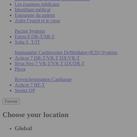
Les examens médicaux
Identifiant médical
Entourage du patient
Aider l’esprit et le cœur
Pacing Systems
Edora 8 DR-T/SR-T
Solia S, T/JT
Implantable Cardioverter Defibrillator (ICD) Systems
Acticor 7 DR-T/VR-T DX/VR-T
Ilivia Neo 7 VR-T/VR-T DX/DR-T
Plexa
Resynchronisation Cardiaque
Acticor 7 HF-T
Sentus QP
Fermer
Choose your location
Global