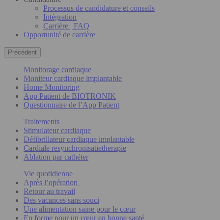
Processus de candidature et conseils
Intégration
Carrière | FAQ
Opportunité de carrière
Précédent
Monitorage cardiaque
Moniteur cardiaque implantable
Home Monitoring
App Patient de BIOTRONIK
Questionnaire de l’App Patient
Traitements
Stimulateur cardiaque
Défibrillateur cardiaque implantable
Cardiale resynchronisatietherapie
Ablation par cathéter
Vie quotidienne
Après l’opération
Retour au travail
Des vacances sans souci
Une alimentation saine pour le cœur
En forme pour un cœur en bonne santé