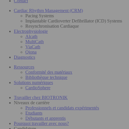
Contact
Cardiac Rhythm Management (CRM)
Pacing Systems
Implantable Cardioverter Defibrillator (ICD) Systems
Resynchronisation Cardiaque
Electrophysiologie
Alcath
MultiCath
ViaCath
Qiona
Diagnostics
Ressources
Conformité des matériaux
Bibliothèque technique
Solutions numériques
CardioSphere
Travailler chez BIOTRONIK
Niveaux de carrière
Professionnels et candidats expérimentés
Etudiants
Débutants et apprentis
Pourquoi travailler avec nous?
Candidature