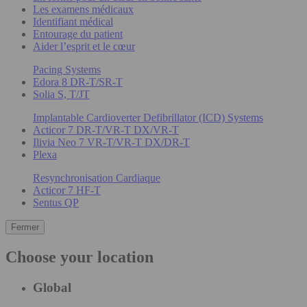
Les examens médicaux
Identifiant médical
Entourage du patient
Aider l’esprit et le cœur
Pacing Systems
Edora 8 DR-T/SR-T
Solia S, T/JT
Implantable Cardioverter Defibrillator (ICD) Systems
Acticor 7 DR-T/VR-T DX/VR-T
Ilivia Neo 7 VR-T/VR-T DX/DR-T
Plexa
Resynchronisation Cardiaque
Acticor 7 HF-T
Sentus QP
Fermer
Choose your location
Global