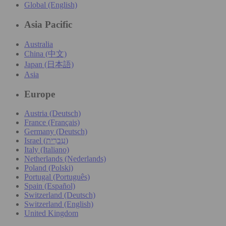
Global (English)
Asia Pacific
Australia
China (中文)
Japan (日本語)
Asia
Europe
Austria (Deutsch)
France (Français)
Germany (Deutsch)
Israel (עִברִית)
Italy (Italiano)
Netherlands (Nederlands)
Poland (Polski)
Portugal (Português)
Spain (Español)
Switzerland (Deutsch)
Switzerland (English)
United Kingdom