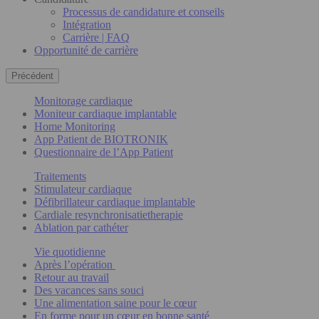
Processus de candidature et conseils
Intégration
Carrière | FAQ
Opportunité de carrière
Précédent
Monitorage cardiaque
Moniteur cardiaque implantable
Home Monitoring
App Patient de BIOTRONIK
Questionnaire de l’App Patient
Traitements
Stimulateur cardiaque
Défibrillateur cardiaque implantable
Cardiale resynchronisatietherapie
Ablation par cathéter
Vie quotidienne
Après l’opération
Retour au travail
Des vacances sans souci
Une alimentation saine pour le cœur
En forme pour un cœur en bonne santé