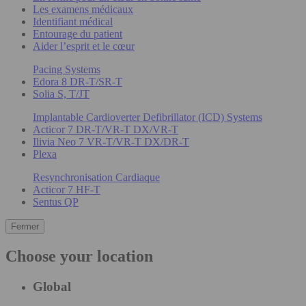
Les examens médicaux
Identifiant médical
Entourage du patient
Aider l’esprit et le cœur
Pacing Systems
Edora 8 DR-T/SR-T
Solia S, T/JT
Implantable Cardioverter Defibrillator (ICD) Systems
Acticor 7 DR-T/VR-T DX/VR-T
Ilivia Neo 7 VR-T/VR-T DX/DR-T
Plexa
Resynchronisation Cardiaque
Acticor 7 HF-T
Sentus QP
Fermer
Choose your location
Global