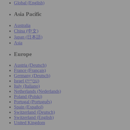
Global (English)
Asia Pacific
Australia
China (中文)
Japan (日本語)
Asia
Europe
Austria (Deutsch)
France (Français)
Germany (Deutsch)
Israel (עִברִית)
Italy (Italiano)
Netherlands (Nederlands)
Poland (Polski)
Portugal (Português)
Spain (Español)
Switzerland (Deutsch)
Switzerland (English)
United Kingdom