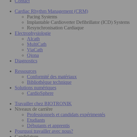
Contact
Cardiac Rhythm Management (CRM)
Pacing Systems
Implantable Cardioverter Defibrillator (ICD) Systems
Resynchronisation Cardiaque
Electrophysiologie
Alcath
MultiCath
ViaCath
Qiona
Diagnostics
Ressources
Conformité des matériaux
Bibliothèque technique
Solutions numériques
CardioSphere
Travailler chez BIOTRONIK
Niveaux de carrière
Professionnels et candidats expérimentés
Etudiants
Débutants et apprentis
Pourquoi travailler avec nous?
Candidature