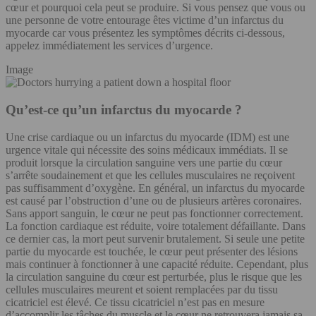
cœur et pourquoi cela peut se produire. Si vous pensez que vous ou
une personne de votre entourage êtes victime d’un infarctus du
myocarde car vous présentez les symptômes décrits ci-dessous,
appelez immédiatement les services d’urgence.
Image
Qu’est-ce qu’un infarctus du myocarde ?
Une crise cardiaque ou un infarctus du myocarde (IDM) est une
urgence vitale qui nécessite des soins médicaux immédiats. Il se
produit lorsque la circulation sanguine vers une partie du cœur
s’arrête soudainement et que les cellules musculaires ne reçoivent
pas suffisamment d’oxygène. En général, un infarctus du myocarde
est causé par l’obstruction d’une ou de plusieurs artères coronaires.
Sans apport sanguin, le cœur ne peut pas fonctionner correctement.
La fonction cardiaque est réduite, voire totalement défaillante. Dans
ce dernier cas, la mort peut survenir brutalement. Si seule une petite
partie du myocarde est touchée, le cœur peut présenter des lésions
mais continuer à fonctionner à une capacité réduite. Cependant, plus
la circulation sanguine du cœur est perturbée, plus le risque que les
cellules musculaires meurent et soient remplacées par du tissu
cicatriciel est élevé. Ce tissu cicatriciel n’est pas en mesure
d’accomplir les tâches du muscle et le cœur ne retrouvera jamais sa