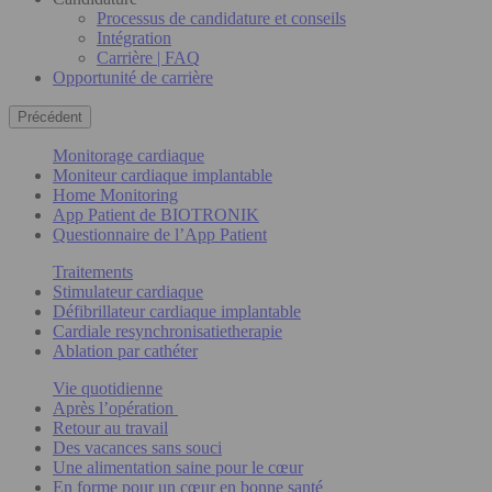
Processus de candidature et conseils
Intégration
Carrière | FAQ
Opportunité de carrière
Précédent
Monitorage cardiaque
Moniteur cardiaque implantable
Home Monitoring
App Patient de BIOTRONIK
Questionnaire de l’App Patient
Traitements
Stimulateur cardiaque
Défibrillateur cardiaque implantable
Cardiale resynchronisatietherapie
Ablation par cathéter
Vie quotidienne
Après l’opération
Retour au travail
Des vacances sans souci
Une alimentation saine pour le cœur
En forme pour un cœur en bonne santé