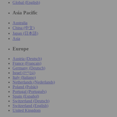
Global (English)
Asia Pacific
Australia
China (中文)
Japan (日本語)
Asia
Europe
Austria (Deutsch)
France (Français)
Germany (Deutsch)
Israel (עִברִית)
Italy (Italiano)
Netherlands (Nederlands)
Poland (Polski)
Portugal (Português)
Spain (Español)
Switzerland (Deutsch)
Switzerland (English)
United Kingdom