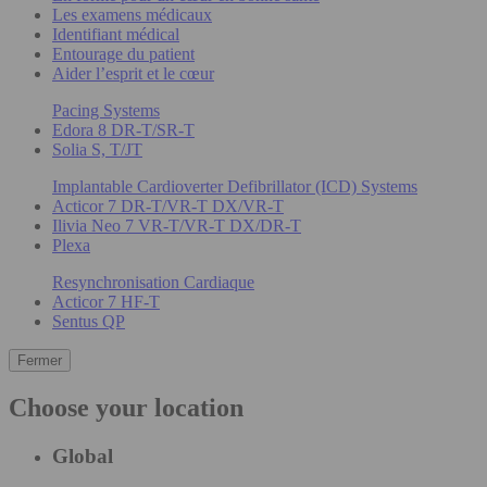
Les examens médicaux
Identifiant médical
Entourage du patient
Aider l’esprit et le cœur
Pacing Systems
Edora 8 DR-T/SR-T
Solia S, T/JT
Implantable Cardioverter Defibrillator (ICD) Systems
Acticor 7 DR-T/VR-T DX/VR-T
Ilivia Neo 7 VR-T/VR-T DX/DR-T
Plexa
Resynchronisation Cardiaque
Acticor 7 HF-T
Sentus QP
Fermer
Choose your location
Global