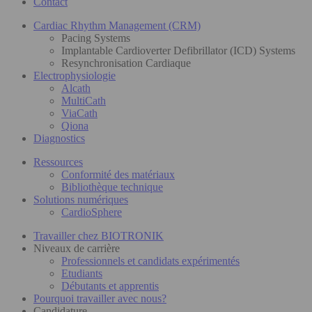
Contact
Cardiac Rhythm Management (CRM)
Pacing Systems
Implantable Cardioverter Defibrillator (ICD) Systems
Resynchronisation Cardiaque
Electrophysiologie
Alcath
MultiCath
ViaCath
Qiona
Diagnostics
Ressources
Conformité des matériaux
Bibliothèque technique
Solutions numériques
CardioSphere
Travailler chez BIOTRONIK
Niveaux de carrière
Professionnels et candidats expérimentés
Etudiants
Débutants et apprentis
Pourquoi travailler avec nous?
Candidature