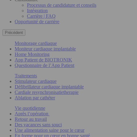
Processus de candidature et conseils
Intégration
Carrière | FAQ
Opportunité de carrière
Précédent
Monitorage cardiaque
Moniteur cardiaque implantable
Home Monitoring
App Patient de BIOTRONIK
Questionnaire de l’App Patient
Traitements
Stimulateur cardiaque
Défibrillateur cardiaque implantable
Cardiale resynchronisatietherapie
Ablation par cathéter
Vie quotidienne
Après l’opération
Retour au travail
Des vacances sans souci
Une alimentation saine pour le cœur
En forme pour un cœur en bonne santé