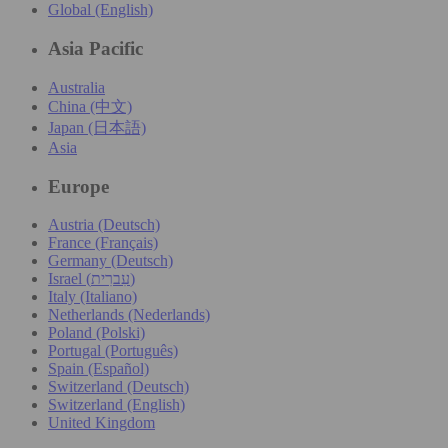
Global (English)
Asia Pacific
Australia
China (中文)
Japan (日本語)
Asia
Europe
Austria (Deutsch)
France (Français)
Germany (Deutsch)
Israel (עִברִית)
Italy (Italiano)
Netherlands (Nederlands)
Poland (Polski)
Portugal (Português)
Spain (Español)
Switzerland (Deutsch)
Switzerland (English)
United Kingdom