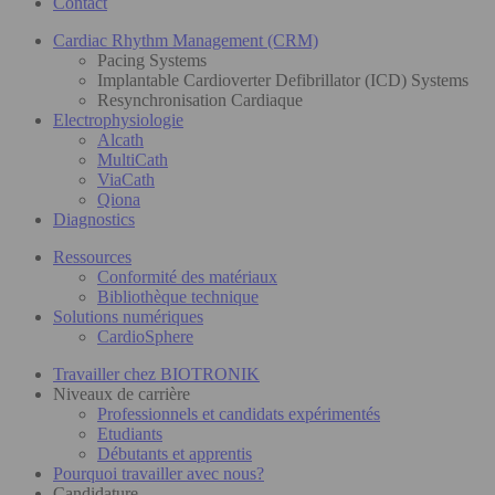
Contact
Cardiac Rhythm Management (CRM)
Pacing Systems
Implantable Cardioverter Defibrillator (ICD) Systems
Resynchronisation Cardiaque
Electrophysiologie
Alcath
MultiCath
ViaCath
Qiona
Diagnostics
Ressources
Conformité des matériaux
Bibliothèque technique
Solutions numériques
CardioSphere
Travailler chez BIOTRONIK
Niveaux de carrière
Professionnels et candidats expérimentés
Etudiants
Débutants et apprentis
Pourquoi travailler avec nous?
Candidature