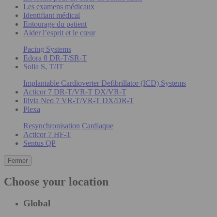
Les examens médicaux
Identifiant médical
Entourage du patient
Aider l’esprit et le cœur
Pacing Systems
Edora 8 DR-T/SR-T
Solia S, T/JT
Implantable Cardioverter Defibrillator (ICD) Systems
Acticor 7 DR-T/VR-T DX/VR-T
Ilivia Neo 7 VR-T/VR-T DX/DR-T
Plexa
Resynchronisation Cardiaque
Acticor 7 HF-T
Sentus QP
Fermer
Choose your location
Global