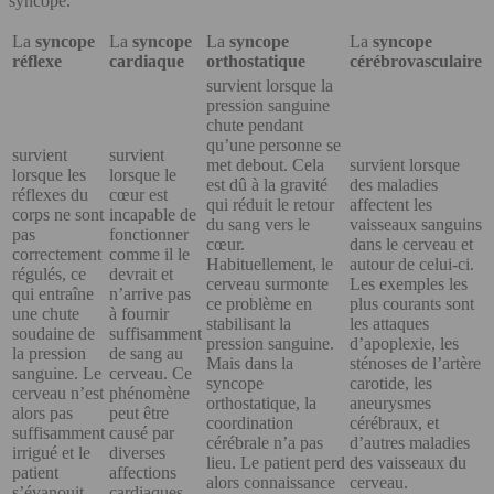
syncope.
La
syncope
La
syncope
La
syncope
La
syncope
réflexe
cardiaque
orthostatique
cérébrovasculaire
survient lorsque la
pression sanguine
chute pendant
qu’une personne se
survient
survient
met debout. Cela
survient lorsque
lorsque les
lorsque le
est dû à la gravité
des maladies
réflexes du
cœur est
qui réduit le retour
affectent les
corps ne sont
incapable de
du sang vers le
vaisseaux sanguins
pas
fonctionner
cœur.
dans le cerveau et
correctement
comme il le
Habituellement, le
autour de celui-ci.
régulés, ce
devrait et
cerveau surmonte
Les exemples les
qui entraîne
n’arrive pas
ce problème en
plus courants sont
une chute
à fournir
stabilisant la
les attaques
soudaine de
suffisamment
pression sanguine.
d’apoplexie, les
la pression
de sang au
Mais dans la
sténoses de l’artère
sanguine. Le
cerveau. Ce
syncope
carotide, les
cerveau n’est
phénomène
orthostatique, la
aneurysmes
alors pas
peut être
coordination
cérébraux, et
suffisamment
causé par
cérébrale n’a pas
d’autres maladies
irrigué et le
diverses
lieu. Le patient perd
des vaisseaux du
patient
affections
alors connaissance
cerveau.
s’évanouit.
cardiaques.