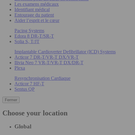
Les examens médicaux
Identifiant médical
Entourage du patient
Aider l’esprit et le cœur
Pacing Systems
Edora 8 DR-T/SR-T
Solia S, T/JT
Implantable Cardioverter Defibrillator (ICD) Systems
Acticor 7 DR-T/VR-T DX/VR-T
Ilivia Neo 7 VR-T/VR-T DX/DR-T
Plexa
Resynchronisation Cardiaque
Acticor 7 HF-T
Sentus QP
Fermer
Choose your location
Global