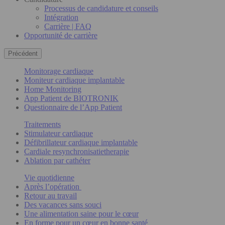
Processus de candidature et conseils
Intégration
Carrière | FAQ
Opportunité de carrière
Précédent
Monitorage cardiaque
Moniteur cardiaque implantable
Home Monitoring
App Patient de BIOTRONIK
Questionnaire de l’App Patient
Traitements
Stimulateur cardiaque
Défibrillateur cardiaque implantable
Cardiale resynchronisatietherapie
Ablation par cathéter
Vie quotidienne
Après l’opération
Retour au travail
Des vacances sans souci
Une alimentation saine pour le cœur
En forme pour un cœur en bonne santé