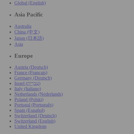
Global (English)
Asia Pacific
Australia
China (中文)
Japan (日本語)
Asia
Europe
Austria (Deutsch)
France (Français)
Germany (Deutsch)
Israel (עִברִית)
Italy (Italiano)
Netherlands (Nederlands)
Poland (Polski)
Portugal (Português)
Spain (Español)
Switzerland (Deutsch)
Switzerland (English)
United Kingdom