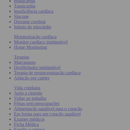
Bradicardia
Taquicardia
Insuficiência cardíaca
Síncope
Derrame cerebral
Infarto do miocárdio
Monitorização cardíaca
Monitor cardíaco implantável
Home Monitoring
Terapias
Marcapasso
Desfibrilador implantável
Terapia de ressincronização cardíaca
Ablação por cateter
Vida cotidiana
Após a cirurgia
Voltar ao trabalho
Férias sem preocupações
Alimentação saudável para o coração
Em forma para um coração saudável
Exames médicos
Ficha Médica
Família e amigos