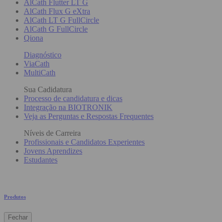
AlCath Flutter LT G
AlCath Flux G eXtra
AlCath LT G FullCircle
AlCath G FullCircle
Qiona
Diagnóstico
ViaCath
MultiCath
Sua Cadidatura
Processo de candidatura e dicas
Integração na BIOTRONIK
Veja as Perguntas e Respostas Frequentes
Níveis de Carreira
Profissionais e Candidatos Experientes
Jovens Aprendizes
Estudantes
Produtos
Fechar