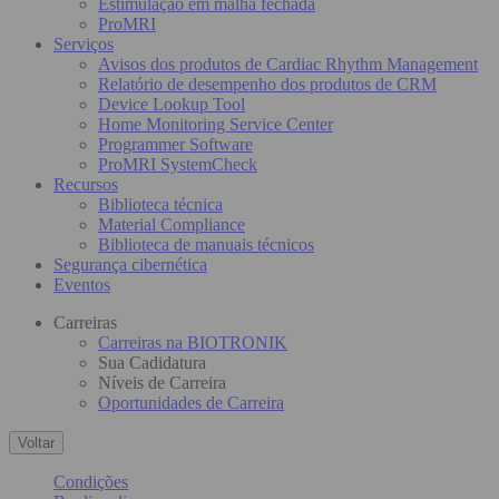
Estimulação em malha fechada
ProMRI
Serviços
Avisos dos produtos de Cardiac Rhythm Management
Relatório de desempenho dos produtos de CRM
Device Lookup Tool
Home Monitoring Service Center
Programmer Software
ProMRI SystemCheck
Recursos
Biblioteca técnica
Material Compliance
Biblioteca de manuais técnicos
Segurança cibernética
Eventos
Carreiras
Carreiras na BIOTRONIK
Sua Cadidatura
Níveis de Carreira
Oportunidades de Carreira
Voltar
Condições