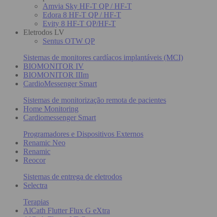
Amvia Sky HF-T QP / HF-T
Edora 8 HF-T QP / HF-T
Evity 8 HF-T QP/HF-T
Eletrodos LV
Sentus OTW QP
Sistemas de monitores cardíacos implantáveis (MCI)
BIOMONITOR IV
BIOMONITOR IIIm
CardioMessenger Smart
Sistemas de monitorização remota de pacientes
Home Monitoring
Cardiomessenger Smart
Programadores e Dispositivos Externos
Renamic Neo
Renamic
Reocor
Sistemas de entrega de eletrodos
Selectra
Terapias
AlCath Flutter Flux G eXtra