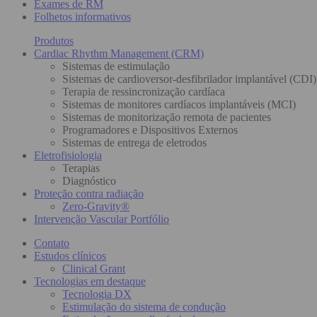
Exames de RM
Folhetos informativos
Produtos
Cardiac Rhythm Management (CRM)
Sistemas de estimulação
Sistemas de cardioversor-desfibrilador implantável (CDI)
Terapia de ressincronização cardíaca
Sistemas de monitores cardíacos implantáveis (MCI)
Sistemas de monitorização remota de pacientes
Programadores e Dispositivos Externos
Sistemas de entrega de eletrodos
Eletrofisiologia
Terapias
Diagnóstico
Proteção contra radiação
Zero-Gravity®
Intervenção Vascular Portfólio
Contato
Estudos clínicos
Clinical Grant
Tecnologias em destaque
Tecnologia DX
Estimulação do sistema de condução