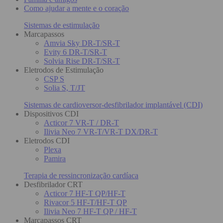
Como ajudar a mente e o coração
Sistemas de estimulação
Marcapassos
Amvia Sky DR-T/SR-T
Evity 6 DR-T/SR-T
Solvia Rise DR-T/SR-T
Eletrodos de Estimulação
CSP S
Solia S, T/JT
Sistemas de cardioversor-desfibrilador implantável (CDI)
Dispositivos CDI
Acticor 7 VR-T / DR-T
Ilivia Neo 7 VR-T/VR-T DX/DR-T
Eletrodos CDI
Plexa
Pamira
Terapia de ressincronização cardíaca
Desfibrilador CRT
Acticor 7 HF-T QP/HF-T
Rivacor 5 HF-T/HF-T QP
Ilivia Neo 7 HF-T QP / HF-T
Marcapassos CRT