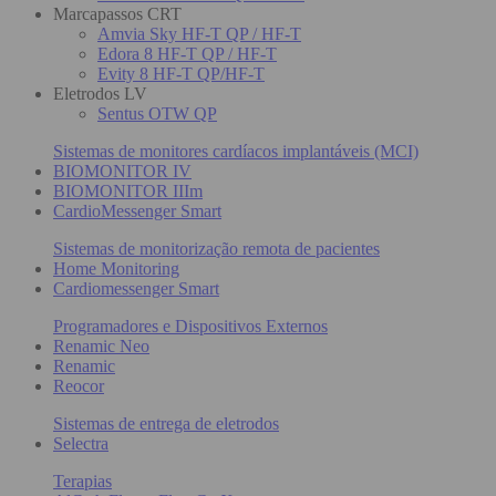
Marcapassos CRT
Amvia Sky HF-T QP / HF-T
Edora 8 HF-T QP / HF-T
Evity 8 HF-T QP/HF-T
Eletrodos LV
Sentus OTW QP
Sistemas de monitores cardíacos implantáveis (MCI)
BIOMONITOR IV
BIOMONITOR IIIm
CardioMessenger Smart
Sistemas de monitorização remota de pacientes
Home Monitoring
Cardiomessenger Smart
Programadores e Dispositivos Externos
Renamic Neo
Renamic
Reocor
Sistemas de entrega de eletrodos
Selectra
Terapias