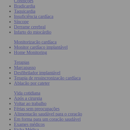
Condições
Bradicardia
Taquicardia
Insuficiência cardíaca
Síncope
Derrame cerebral
Infarto do miocárdio
Monitorização cardíaca
Monitor cardíaco implantável
Home Monitoring
Terapias
Marcapasso
Desfibrilador implantável
Terapia de ressincronização cardíaca
Ablação por cateter
Vida cotidiana
Após a cirurgia
Voltar ao trabalho
Férias sem preocupações
Alimentação saudável para o coração
Em forma para um coração saudável
Exames médicos
Ficha Médica