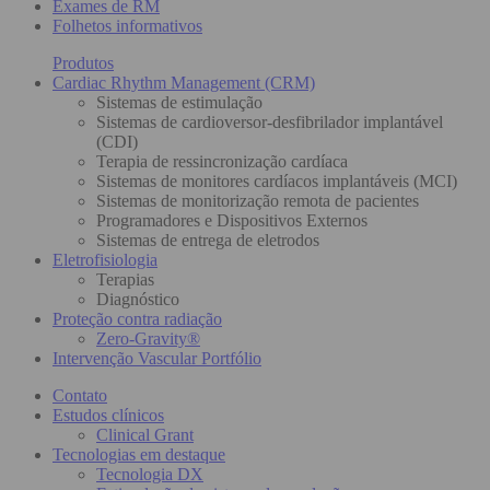
Exames de RM
Folhetos informativos
Produtos
Cardiac Rhythm Management (CRM)
Sistemas de estimulação
Sistemas de cardioversor-desfibrilador implantável
(CDI)
Terapia de ressincronização cardíaca
Sistemas de monitores cardíacos implantáveis (MCI)
Sistemas de monitorização remota de pacientes
Programadores e Dispositivos Externos
Sistemas de entrega de eletrodos
Eletrofisiologia
Terapias
Diagnóstico
Proteção contra radiação
Zero-Gravity®
Intervenção Vascular Portfólio
Contato
Estudos clínicos
Clinical Grant
Tecnologias em destaque
Tecnologia DX