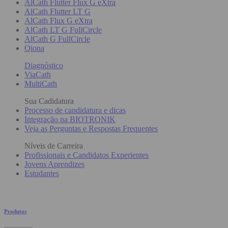
AlCath Flutter Flux G eXtra
AlCath Flutter LT G
AlCath Flux G eXtra
AlCath LT G FullCircle
AlCath G FullCircle
Qiona
Diagnóstico
ViaCath
MultiCath
Sua Cadidatura
Processo de candidatura e dicas
Integração na BIOTRONIK
Veja as Perguntas e Respostas Frequentes
Níveis de Carreira
Profissionais e Candidatos Experientes
Jovens Aprendizes
Estudantes
Produtos