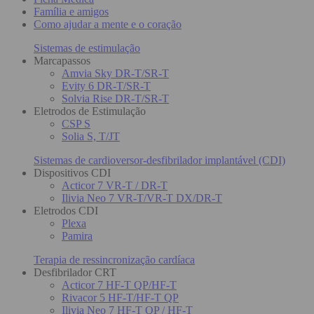
Família e amigos
Como ajudar a mente e o coração
Sistemas de estimulação
Marcapassos
Amvia Sky DR-T/SR-T
Evity 6 DR-T/SR-T
Solvia Rise DR-T/SR-T
Eletrodos de Estimulação
CSP S
Solia S, T/JT
Sistemas de cardioversor-desfibrilador implantável (CDI)
Dispositivos CDI
Acticor 7 VR-T / DR-T
Ilivia Neo 7 VR-T/VR-T DX/DR-T
Eletrodos CDI
Plexa
Pamira
Terapia de ressincronização cardíaca
Desfibrilador CRT
Acticor 7 HF-T QP/HF-T
Rivacor 5 HF-T/HF-T QP
Ilivia Neo 7 HF-T QP / HF-T