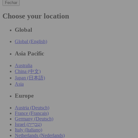
Fechar
Choose your location
Global
Global (English)
Asia Pacific
Australia
China (中文)
Japan (日本語)
Asia
Europe
Austria (Deutsch)
France (Français)
Germany (Deutsch)
Israel (עִברִית)
Italy (Italiano)
Netherlands (Nederlands)